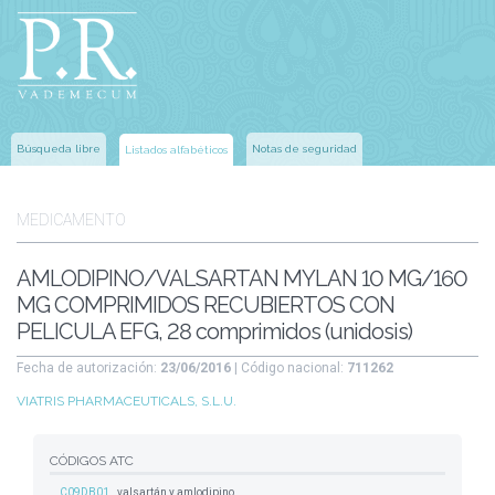
Búsqueda libre
Notas de seguridad
Listados alfabéticos
MEDICAMENTO
AMLODIPINO/VALSARTAN MYLAN 10 MG/160
MG COMPRIMIDOS RECUBIERTOS CON
PELICULA EFG, 28 comprimidos (unidosis)
Fecha de autorización:
23/06/2016
| Código nacional:
711262
VIATRIS PHARMACEUTICALS, S.L.U.
CÓDIGOS ATC
C09DB01
valsartán y amlodipino