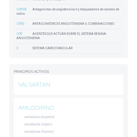
C09DB
Antagonistas de angiotensina II y bloqueadores de canales de
calcio
C09D
ANTAGONISTAS DE ANGIOTENSINA II, COMBINACIONES
C09
AGENTES QUE ACTÚAN SOBRE EL SISTEMA RENINA-
ANGIOTENSINA
C
SISTEMA CARDIOVASCULAR
PRINCIPIOS ACTIVOS
VALSARTAN
AMLODIPINO
amlodipino (español)
amlodipine (inglés)
amlodipine (francés)