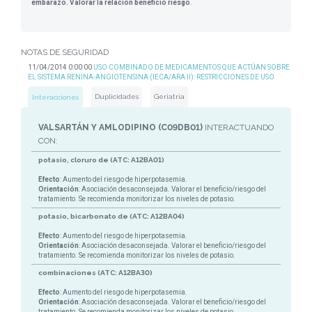
embarazo. Valorar la relación beneficio riesgo
.
NOTAS DE SEGURIDAD
11/04/2014 0:00:00
USO COMBINADO DE MEDICAMENTOS QUE ACTÚAN SOBRE
EL SISTEMA RENINA-ANGIOTENSINA (IECA/ARA II): RESTRICCIONES DE USO
Duplicidades
Geriatría
Interacciones
VALSARTÁN Y AMLODIPINO (C09DB01)
INTERACTUANDO
CON:
potasio, cloruro de (ATC: A12BA01)
Efecto
: Aumento del riesgo de hiperpotasemia.
Orientación
: Asociación desaconsejada. Valorar el beneficio/riesgo del
tratamiento. Se recomienda monitorizar los niveles de potasio.
potasio, bicarbonato de (ATC: A12BA04)
Efecto
: Aumento del riesgo de hiperpotasemia.
Orientación
: Asociación desaconsejada. Valorar el beneficio/riesgo del
tratamiento. Se recomienda monitorizar los niveles de potasio.
combinaciones (ATC: A12BA30)
Efecto
: Aumento del riesgo de hiperpotasemia.
Orientación
: Asociación desaconsejada. Valorar el beneficio/riesgo del
tratamiento. Se recomienda monitorizar los niveles de potasio.