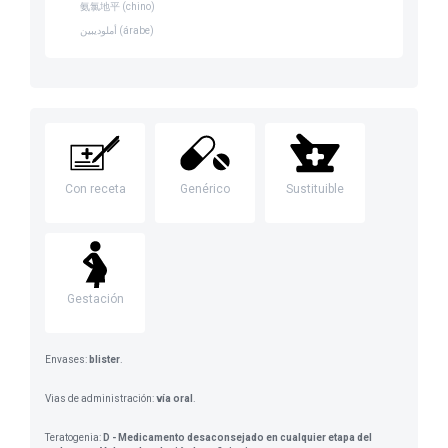
氨氯地平 (chino)
أملوديبين (árabe)
Con receta
Genérico
Sustituible
Gestación
Envases:
blister
.
Vias de administración:
vía oral
.
Teratogenia:
D - Medicamento desaconsejado en cualquier etapa del