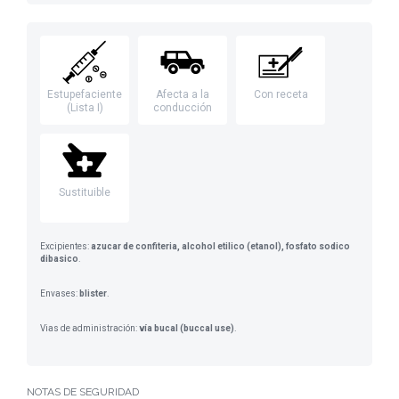
Estupefaciente
Afecta a la
Con receta
(Lista I)
conducción
Sustituible
Excipientes:
azucar de confiteria, alcohol etilico (etanol), fosfato sodico
dibasico
.
Envases:
blister
.
Vias de administración:
vía bucal (buccal use)
.
NOTAS DE SEGURIDAD