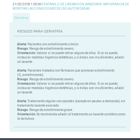
21/02/2018 1:00:00
FENTANILO DE LIBERACIÓN INMEDIATA: IMPORTANCIA DE
RESPETAR LAS CONDICIONES DE USO AUTORIZADAS
Geriatría
RIESGOS PARA GERIATRÍA
Alerta
: Pacientes con estreñimiento crónico
Riesgo
: Riesgo de estreñimiento severo.
Orientación
: Valorar si se puede retirar alguno de ellos. Si no se puede,
instaurar medidas higiénico-dietéticas, y si éstas son insuficientes, añadir
un laxante.
Alerta
: Pacientes tratados con fármacos que provocan estreñimiento
(G_estreñimiento)
Riesgo
: Riesgo de estreñimiento severo.
Orientación
: Valorar si se puede retirar alguno de ellos. Si no se puede,
instaurar medidas higiénico-dietéticas, y si éstas son insuficientes, añadir
un laxante.
Alerta
: Tratamiento regular con opioides (excepto en pautas a demanda) sin
tratamiento laxante asociado
Riesgo
: Riesgo de estreñimiento grave.
Orientación
: Se recomienda añadir al tratamiento un laxante osmótico como
la lactulosa.