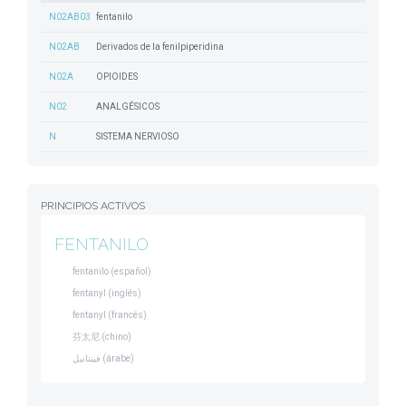
N02AB03
fentanilo
N02AB
Derivados de la fenilpiperidina
N02A
OPIOIDES
N02
ANALGÉSICOS
N
SISTEMA NERVIOSO
PRINCIPIOS ACTIVOS
FENTANILO
fentanilo (español)
fentanyl (inglés)
fentanyl (francés)
芬太尼 (chino)
فينتانيل (árabe)