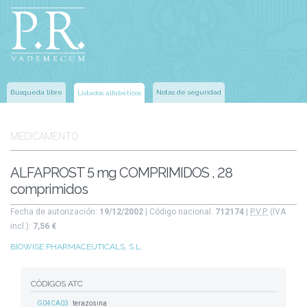
Búsqueda libre
Notas de seguridad
Listados alfabéticos
MEDICAMENTO
ALFAPROST 5 mg COMPRIMIDOS , 28
comprimidos
Fecha de autorización:
19/12/2002
| Código nacional:
712174
|
P.V.P.
(IVA
incl.):
7,56 €
BIOWISE PHARMACEUTICALS, S.L.
CÓDIGOS ATC
G04CA03
terazosina