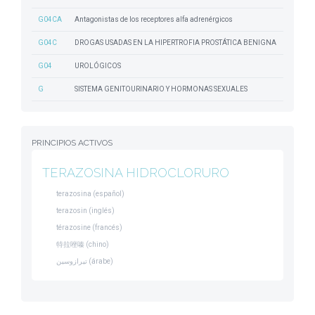
G04CA
Antagonistas de los receptores alfa adrenérgicos
G04C
DROGAS USADAS EN LA HIPERTROFIA PROSTÁTICA BENIGNA
G04
UROLÓGICOS
G
SISTEMA GENITOURINARIO Y HORMONAS SEXUALES
PRINCIPIOS ACTIVOS
TERAZOSINA HIDROCLORURO
terazosina (español)
terazosin (inglés)
térazosine (francés)
特拉唑嗪 (chino)
تيرازوسين (árabe)