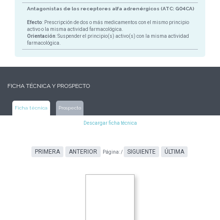
Antagonistas de los receptores alfa adrenérgicos (ATC: G04CA)
Efecto
: Prescripción de dos o más medicamentos con el mismo principio
activo o la misma actividad farmacológica.
Orientación
: Suspender el principio(s) activo(s) con la misma actividad
farmacológica.
FICHA TÉCNICA Y PROSPECTO
Ficha técnica
Prospecto
Descargar ficha técnica
PRIMERA
ANTERIOR
SIGUIENTE
ÚLTIMA
Página:
/