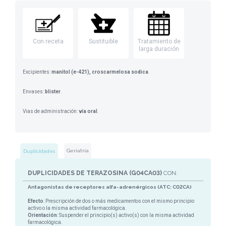
Con receta
Sustituible
Tratamiento de
larga duración
Excipientes:
manitol (e-421), croscarmelosa sodica
.
Envases:
blister
.
Vias de administración:
vía oral
.
Geriatría
Duplicidades
DUPLICIDADES DE TERAZOSINA (G04CA03)
CON:
Antagonistas de receptores alfa-adrenérgicos (ATC: C02CA)
Efecto
: Prescripción de dos o más medicamentos con el mismo principio
activo o la misma actividad farmacológica.
Orientación
: Suspender el principio(s) activo(s) con la misma actividad
farmacológica.