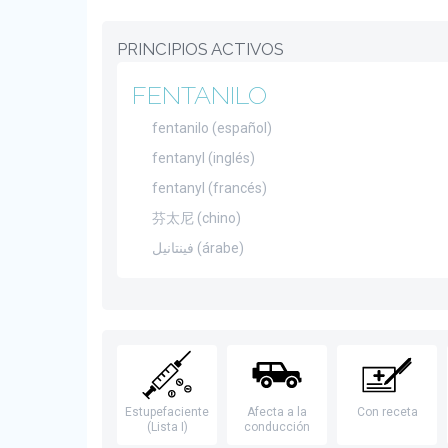
PRINCIPIOS ACTIVOS
FENTANILO
fentanilo (español)
fentanyl (inglés)
fentanyl (francés)
芬太尼 (chino)
فينتانيل (árabe)
Estupefaciente
Afecta a la
Con receta
(Lista I)
conducción