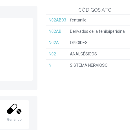
CÓDIGOS ATC
N02AB03
fentanilo
N02AB
Derivados de la fenilpiperidina
N02A
OPIOIDES
N02
ANALGÉSICOS
N
SISTEMA NERVIOSO
Genérico