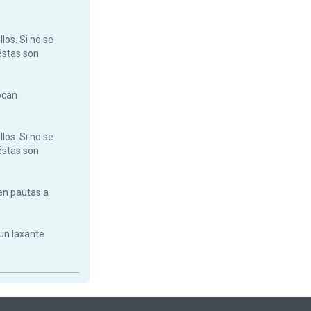
llos. Si no se
 éstas son
ocan
llos. Si no se
 éstas son
en pautas a
 un laxante