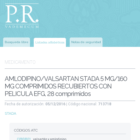
Búsqueda libre
Notas de seguridad
Listados alfabéticos
MEDICAMENTO
AMLODIPINO/VALSARTAN STADA 5 MG/160
MG COMPRIMIDOS RECUBIERTOS CON
PELICULA EFG, 28 comprimidos
Fecha de autorización:
05/12/2016
| Código nacional:
713718
STADA
CÓDIGOS ATC
C09DB01
valsartán y amlodipino