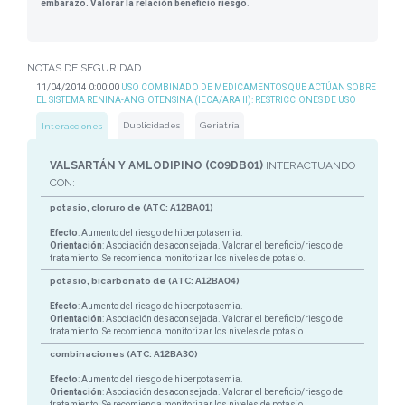
embarazo. Valorar la relación beneficio riesgo
.
NOTAS DE SEGURIDAD
11/04/2014 0:00:00
USO COMBINADO DE MEDICAMENTOS QUE ACTÚAN SOBRE
EL SISTEMA RENINA-ANGIOTENSINA (IECA/ARA II): RESTRICCIONES DE USO
Duplicidades
Geriatría
Interacciones
VALSARTÁN Y AMLODIPINO (C09DB01)
INTERACTUANDO
CON:
potasio, cloruro de (ATC: A12BA01)
Efecto
: Aumento del riesgo de hiperpotasemia.
Orientación
: Asociación desaconsejada. Valorar el beneficio/riesgo del
tratamiento. Se recomienda monitorizar los niveles de potasio.
potasio, bicarbonato de (ATC: A12BA04)
Efecto
: Aumento del riesgo de hiperpotasemia.
Orientación
: Asociación desaconsejada. Valorar el beneficio/riesgo del
tratamiento. Se recomienda monitorizar los niveles de potasio.
combinaciones (ATC: A12BA30)
Efecto
: Aumento del riesgo de hiperpotasemia.
Orientación
: Asociación desaconsejada. Valorar el beneficio/riesgo del
tratamiento. Se recomienda monitorizar los niveles de potasio.