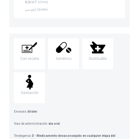
氨氯地平 (chino)
أملوديبين (árabe)
Con receta
Genérico
Sustituible
Gestación
Envases:
blister
.
Vias de administración:
vía oral
.
Teratogenia:
D - Medicamento desaconsejado en cualquier etapa del