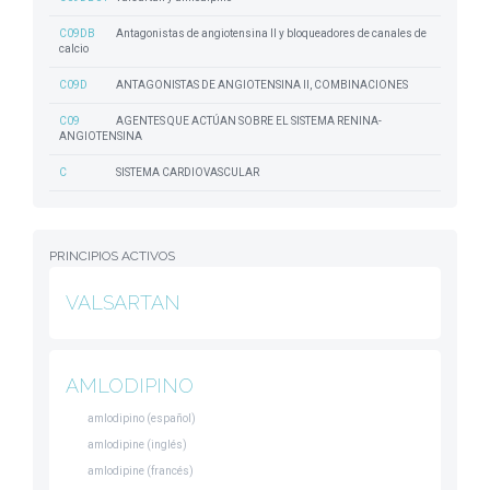
C09DB
Antagonistas de angiotensina II y bloqueadores de canales de
calcio
C09D
ANTAGONISTAS DE ANGIOTENSINA II, COMBINACIONES
C09
AGENTES QUE ACTÚAN SOBRE EL SISTEMA RENINA-
ANGIOTENSINA
C
SISTEMA CARDIOVASCULAR
PRINCIPIOS ACTIVOS
VALSARTAN
AMLODIPINO
amlodipino (español)
amlodipine (inglés)
amlodipine (francés)