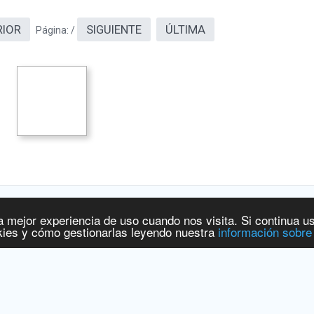
RIOR
SIGUIENTE
ÚLTIMA
Página:
/
a mejor experiencia de uso cuando nos visita. Si continua u
 y Productos Sanitarios
[
www.aemps.gob.es
].
ies y cómo gestionarlas leyendo nuestra
información sobre
ervicios Sociales e Igualdad
[
www.msssi.gob.es
]