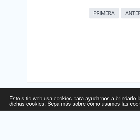
PRIMERA
ANTE
Este sitio web usa cookies para ayudarnos a brindarle l
Fuente de la información:
Agencia Española de Medicamentos
dichas cookies. Sepa más sobre cómo usamos las cook
Fuente de la información de precios:
Ministerio de Sanidad, S
Fecha de última actualización de la información:
06/08/2026
© 2016 Licitelco España SL -
www.ec-europe.com