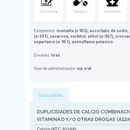
Con receta
Genérico
Sustituible
Excipientes:
isomalta (e 953), ascorbato de sodio, 
(e-331), sacarosa, sorbitol, xilitol (e-967), cros
aspartamo (e-951), acesulfamo potasico
.
Envases:
tiras
.
Vias de administración:
vía oral
.
Duplicidades
DUPLICIDADES DE CALCIO COMBINACI
VITAMINA D Y/O OTRAS DROGAS (A12A
Calcio (ATC: A12AA)