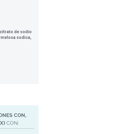
citrato de sodio
carmelosa sodica,
ONES CON,
X)
CON: