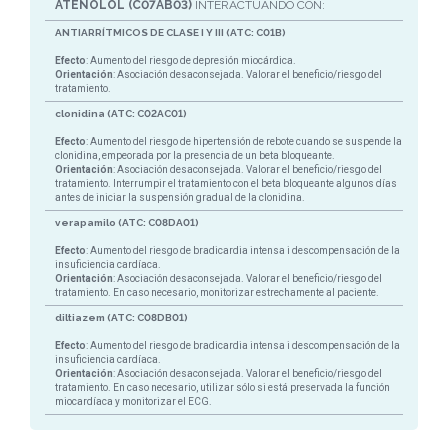
ATENOLOL (C07AB03)
INTERACTUANDO CON:
ANTIARRÍTMICOS DE CLASE I Y III (ATC: C01B)
Efecto
: Aumento del riesgo de depresión miocárdica.
Orientación
: Asociación desaconsejada. Valorar el beneficio/riesgo del
tratamiento.
clonidina (ATC: C02AC01)
Efecto
: Aumento del riesgo de hipertensión de rebote cuando se suspende la
clonidina, empeorada por la presencia de un beta bloqueante.
Orientación
: Asociación desaconsejada. Valorar el beneficio/riesgo del
tratamiento. Interrumpir el tratamiento con el beta bloqueante algunos días
antes de iniciar la suspensión gradual de la clonidina.
verapamilo (ATC: C08DA01)
Efecto
: Aumento del riesgo de bradicardia intensa i descompensación de la
insuficiencia cardíaca.
Orientación
: Asociación desaconsejada. Valorar el beneficio/riesgo del
tratamiento. En caso necesario, monitorizar estrechamente al paciente.
diltiazem (ATC: C08DB01)
Efecto
: Aumento del riesgo de bradicardia intensa i descompensación de la
insuficiencia cardíaca.
Orientación
: Asociación desaconsejada. Valorar el beneficio/riesgo del
tratamiento. En caso necesario, utilizar sólo si está preservada la función
miocardíaca y monitorizar el ECG.