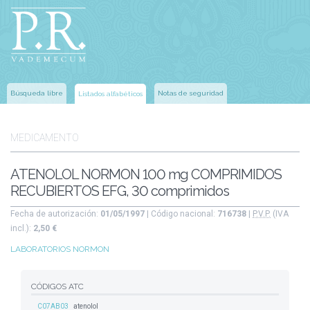
Búsqueda libre
Notas de seguridad
Listados alfabéticos
MEDICAMENTO
ATENOLOL NORMON 100 mg COMPRIMIDOS
RECUBIERTOS EFG, 30 comprimidos
Fecha de autorización:
01/05/1997
| Código nacional:
716738
|
P.V.P.
(IVA
incl.):
2,50 €
LABORATORIOS NORMON
CÓDIGOS ATC
C07AB03
atenolol