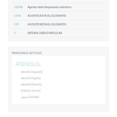
C07AB
Agentes beta-bloqueantes selectivos
C07A
AGENTES BETA-BLOQUEANTES
C07
AGENTES BETA-BLOQUEANTES
C
SISTEMA CARDIOVASCULAR
PRINCIPIOS ACTIVOS
ATENOLOL
atenolol (español)
atenolol (inglés)
aténolol (francés)
阿替洛尔 (chino)
أتينولول (árabe)