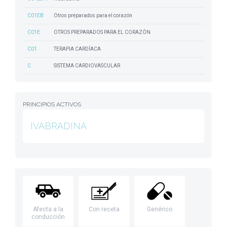
C01EB
Otros preparados para el corazón
C01E
OTROS PREPARADOS PARA EL CORAZÓN
C01
TERAPIA CARDÍACA
C
SISTEMA CARDIOVASCULAR
PRINCIPIOS ACTIVOS
IVABRADINA
Afecta a la
Con receta
Genérico
conducción