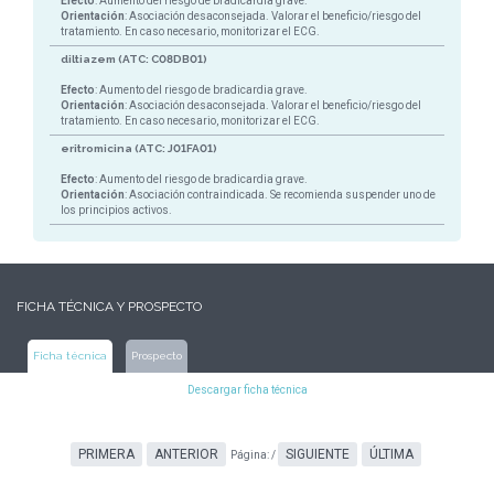
Efecto
: Aumento del riesgo de bradicardia grave.
Orientación
: Asociación desaconsejada. Valorar el beneficio/riesgo del
tratamiento. En caso necesario, monitorizar el ECG.
diltiazem (ATC: C08DB01)
Efecto
: Aumento del riesgo de bradicardia grave.
Orientación
: Asociación desaconsejada. Valorar el beneficio/riesgo del
tratamiento. En caso necesario, monitorizar el ECG.
eritromicina (ATC: J01FA01)
Efecto
: Aumento del riesgo de bradicardia grave.
Orientación
: Asociación contraindicada. Se recomienda suspender uno de
los principios activos.
FICHA TÉCNICA Y PROSPECTO
Ficha técnica
Prospecto
Descargar ficha técnica
PRIMERA
ANTERIOR
SIGUIENTE
ÚLTIMA
Página:
/