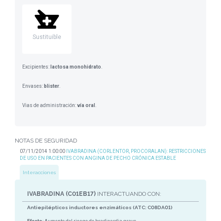
Sustituible
Excipientes:
lactosa monohidrato
.
Envases:
blister
.
Vias de administración:
vía oral
.
NOTAS DE SEGURIDAD
07/11/2014 1:00:00
IVABRADINA (CORLENTOR, PROCORALAN): RESTRICCIONES
DE USO EN PACIENTES CON ANGINA DE PECHO CRÓNICA ESTABLE
Interacciones
IVABRADINA (C01EB17)
INTERACTUANDO CON:
Antiepilépticos inductores enzimáticos (ATC: C08DA01)