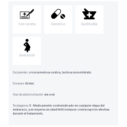
Con receta
Genérico
Sustituible
Gestación
Excipientes:
croscarmelosa sodica, lactosa monohidrato
.
Envases:
blister
.
Vias de administración:
vía oral
.
Teratogenia:
X - Medicamento contraindicado en cualquier etapa del
embarazo, y en mujeres en edad fértil instaurar contracepción efectiva
durante el tratamiento.
.