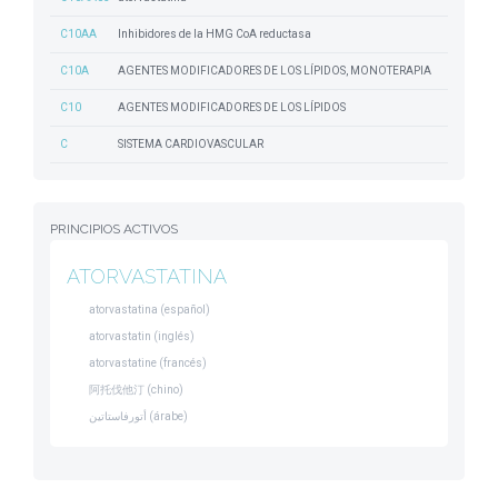
C10AA
Inhibidores de la HMG CoA reductasa
C10A
AGENTES MODIFICADORES DE LOS LÍPIDOS, MONOTERAPIA
C10
AGENTES MODIFICADORES DE LOS LÍPIDOS
C
SISTEMA CARDIOVASCULAR
PRINCIPIOS ACTIVOS
ATORVASTATINA
atorvastatina (español)
atorvastatin (inglés)
atorvastatine (francés)
阿托伐他汀 (chino)
أتورفاستاتين (árabe)