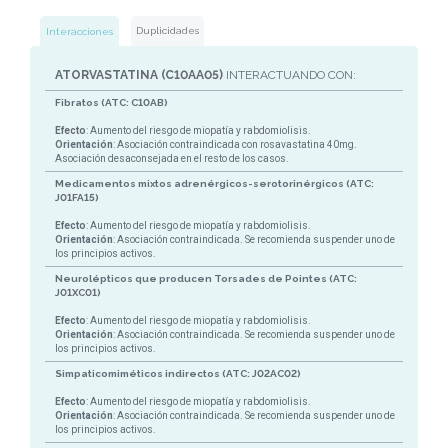
Duplicidades
Interacciones
ATORVASTATINA (C10AA05)
INTERACTUANDO CON:
Fibratos (ATC: C10AB)
Efecto
: Aumento del riesgo de miopatía y rabdomiolisis.
Orientación
: Asociación contraindicada con rosavastatina 40mg.
Asociación desaconsejada en el resto de los casos.
Medicamentos mixtos adrenérgicos-serotorinérgicos (ATC:
J01FA15)
Efecto
: Aumento del riesgo de miopatía y rabdomiolisis.
Orientación
: Asociación contraindicada. Se recomienda suspender uno de
los principios activos.
Neurolépticos que producen Torsades de Pointes (ATC:
J01XC01)
Efecto
: Aumento del riesgo de miopatía y rabdomiolisis.
Orientación
: Asociación contraindicada. Se recomienda suspender uno de
los principios activos.
Simpaticomiméticos indirectos (ATC: J02AC02)
Efecto
: Aumento del riesgo de miopatía y rabdomiolisis.
Orientación
: Asociación contraindicada. Se recomienda suspender uno de
los principios activos.