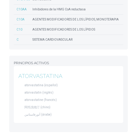
C10AA
Inhibidores de la HMG CoA reductasa
C10A
AGENTES MODIFICADORES DE LOS LÍPIDOS, MONOTERAPIA
C10
AGENTES MODIFICADORES DE LOS LÍPIDOS
C
SISTEMA CARDIOVASCULAR
PRINCIPIOS ACTIVOS
ATORVASTATINA
atorvastatina (español)
atorvastatin (inglés)
atorvastatine (francés)
阿托伐他汀 (chino)
أتورفاستاتين (árabe)