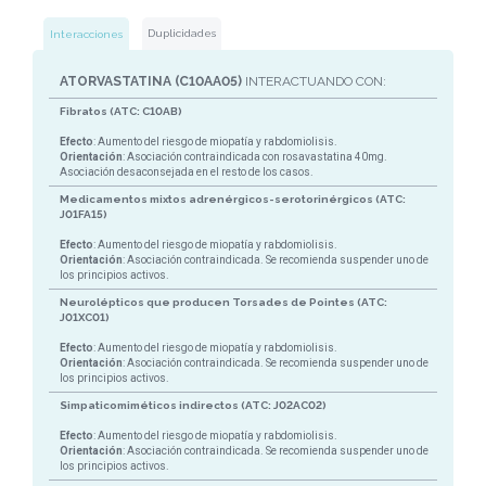
Duplicidades
Interacciones
ATORVASTATINA (C10AA05)
INTERACTUANDO CON:
Fibratos (ATC: C10AB)
Efecto
: Aumento del riesgo de miopatía y rabdomiolisis.
Orientación
: Asociación contraindicada con rosavastatina 40mg.
Asociación desaconsejada en el resto de los casos.
Medicamentos mixtos adrenérgicos-serotorinérgicos (ATC:
J01FA15)
Efecto
: Aumento del riesgo de miopatía y rabdomiolisis.
Orientación
: Asociación contraindicada. Se recomienda suspender uno de
los principios activos.
Neurolépticos que producen Torsades de Pointes (ATC:
J01XC01)
Efecto
: Aumento del riesgo de miopatía y rabdomiolisis.
Orientación
: Asociación contraindicada. Se recomienda suspender uno de
los principios activos.
Simpaticomiméticos indirectos (ATC: J02AC02)
Efecto
: Aumento del riesgo de miopatía y rabdomiolisis.
Orientación
: Asociación contraindicada. Se recomienda suspender uno de
los principios activos.