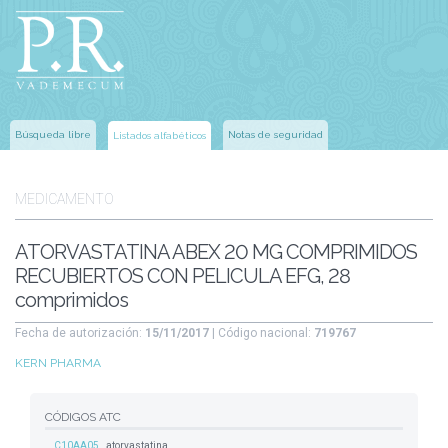
Búsqueda libre
Notas de seguridad
Listados alfabéticos
MEDICAMENTO
ATORVASTATINA ABEX 20 MG COMPRIMIDOS
RECUBIERTOS CON PELICULA EFG, 28
comprimidos
Fecha de autorización:
15/11/2017
| Código nacional:
719767
KERN PHARMA
CÓDIGOS ATC
C10AA05
atorvastatina