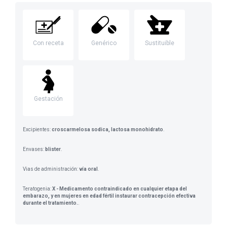
Con receta
Genérico
Sustituible
Gestación
Excipientes:
croscarmelosa sodica, lactosa monohidrato
.
Envases:
blister
.
Vias de administración:
vía oral
.
Teratogenia:
X - Medicamento contraindicado en cualquier etapa del
embarazo, y en mujeres en edad fértil instaurar contracepción efectiva
durante el tratamiento.
.