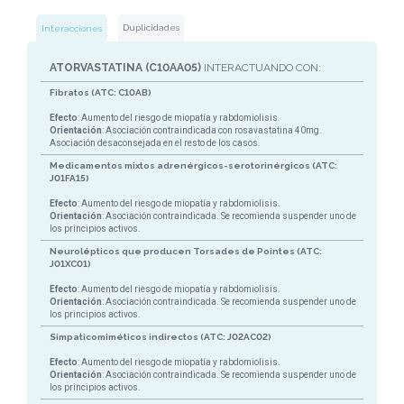
Duplicidades
Interacciones
ATORVASTATINA (C10AA05)
INTERACTUANDO CON:
Fibratos (ATC: C10AB)
Efecto
: Aumento del riesgo de miopatía y rabdomiolisis.
Orientación
: Asociación contraindicada con rosavastatina 40mg.
Asociación desaconsejada en el resto de los casos.
Medicamentos mixtos adrenérgicos-serotorinérgicos (ATC:
J01FA15)
Efecto
: Aumento del riesgo de miopatía y rabdomiolisis.
Orientación
: Asociación contraindicada. Se recomienda suspender uno de
los principios activos.
Neurolépticos que producen Torsades de Pointes (ATC:
J01XC01)
Efecto
: Aumento del riesgo de miopatía y rabdomiolisis.
Orientación
: Asociación contraindicada. Se recomienda suspender uno de
los principios activos.
Simpaticomiméticos indirectos (ATC: J02AC02)
Efecto
: Aumento del riesgo de miopatía y rabdomiolisis.
Orientación
: Asociación contraindicada. Se recomienda suspender uno de
los principios activos.