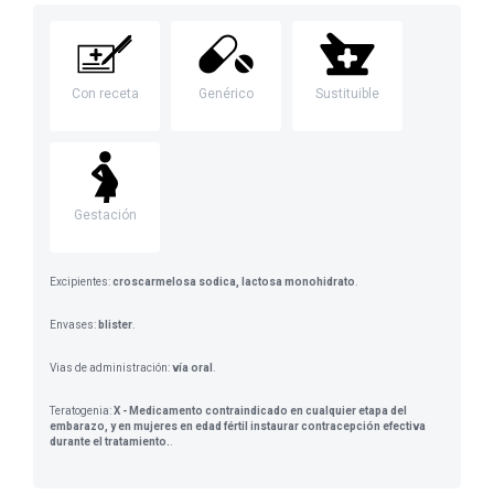
Con receta
Genérico
Sustituible
Gestación
Excipientes:
croscarmelosa sodica, lactosa monohidrato
.
Envases:
blister
.
Vias de administración:
vía oral
.
Teratogenia:
X - Medicamento contraindicado en cualquier etapa del
embarazo, y en mujeres en edad fértil instaurar contracepción efectiva
durante el tratamiento.
.