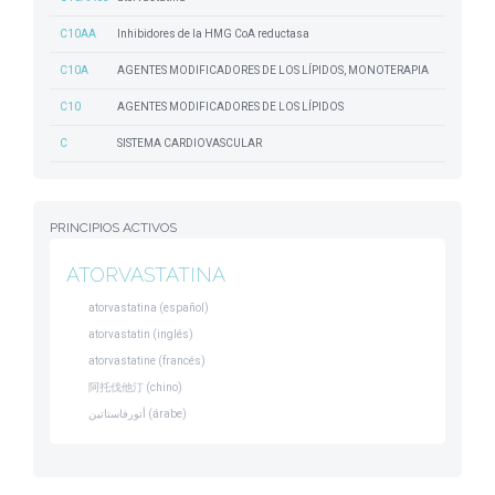
C10AA
Inhibidores de la HMG CoA reductasa
C10A
AGENTES MODIFICADORES DE LOS LÍPIDOS, MONOTERAPIA
C10
AGENTES MODIFICADORES DE LOS LÍPIDOS
C
SISTEMA CARDIOVASCULAR
PRINCIPIOS ACTIVOS
ATORVASTATINA
atorvastatina (español)
atorvastatin (inglés)
atorvastatine (francés)
阿托伐他汀 (chino)
أتورفاستاتين (árabe)