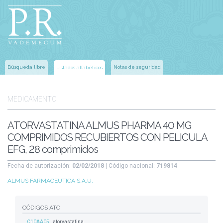
Búsqueda libre
Notas de seguridad
Listados alfabéticos
MEDICAMENTO
ATORVASTATINA ALMUS PHARMA 40 MG
COMPRIMIDOS RECUBIERTOS CON PELICULA
EFG, 28 comprimidos
Fecha de autorización:
02/02/2018
| Código nacional:
719814
ALMUS FARMACEUTICA S.A.U.
CÓDIGOS ATC
C10AA05
atorvastatina