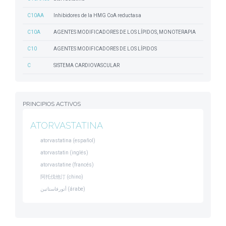
C10AA
Inhibidores de la HMG CoA reductasa
C10A
AGENTES MODIFICADORES DE LOS LÍPIDOS, MONOTERAPIA
C10
AGENTES MODIFICADORES DE LOS LÍPIDOS
C
SISTEMA CARDIOVASCULAR
PRINCIPIOS ACTIVOS
ATORVASTATINA
atorvastatina (español)
atorvastatin (inglés)
atorvastatine (francés)
阿托伐他汀 (chino)
أتورفاستاتين (árabe)