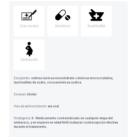
Con receta
Genérico
Sustituible
Gestación
Excipientes:
esferas lactosa monohidrato-celulosa microcristalina,
laurilsulfato de sodio, croscarmelosa sodica
.
Envases:
blister
.
Vias de administración:
vía oral
.
Teratogenia:
X - Medicamento contraindicado en cualquier etapa del
embarazo, y en mujeres en edad fértil instaurar contracepción efectiva
durante el tratamiento.
.