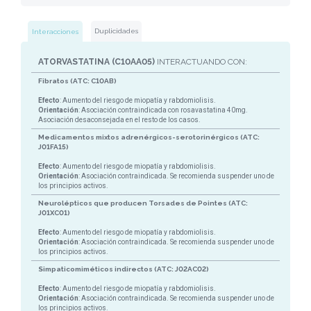
Duplicidades
Interacciones
ATORVASTATINA (C10AA05)
INTERACTUANDO CON:
Fibratos (ATC: C10AB)
Efecto
: Aumento del riesgo de miopatía y rabdomiolisis.
Orientación
: Asociación contraindicada con rosavastatina 40mg.
Asociación desaconsejada en el resto de los casos.
Medicamentos mixtos adrenérgicos-serotorinérgicos (ATC:
J01FA15)
Efecto
: Aumento del riesgo de miopatía y rabdomiolisis.
Orientación
: Asociación contraindicada. Se recomienda suspender uno de
los principios activos.
Neurolépticos que producen Torsades de Pointes (ATC:
J01XC01)
Efecto
: Aumento del riesgo de miopatía y rabdomiolisis.
Orientación
: Asociación contraindicada. Se recomienda suspender uno de
los principios activos.
Simpaticomiméticos indirectos (ATC: J02AC02)
Efecto
: Aumento del riesgo de miopatía y rabdomiolisis.
Orientación
: Asociación contraindicada. Se recomienda suspender uno de
los principios activos.