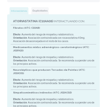
Duplicidades
Interacciones
ATORVASTATINA (C10AA05)
INTERACTUANDO CON:
Fibratos (ATC: C10AB)
Efecto
: Aumento del riesgo de miopatía y rabdomiolisis.
Orientación
: Asociación contraindicada con rosavastatina 40mg.
Asociación desaconsejada en el resto de los casos.
Medicamentos mixtos adrenérgicos-serotorinérgicos (ATC:
J01FA15)
Efecto
: Aumento del riesgo de miopatía y rabdomiolisis.
Orientación
: Asociación contraindicada. Se recomienda suspender uno de
los principios activos.
Neurolépticos que producen Torsades de Pointes (ATC:
J01XC01)
Efecto
: Aumento del riesgo de miopatía y rabdomiolisis.
Orientación
: Asociación contraindicada. Se recomienda suspender uno de
los principios activos.
Simpaticomiméticos indirectos (ATC: J02AC02)
Efecto
: Aumento del riesgo de miopatía y rabdomiolisis.
Orientación
: Asociación contraindicada. Se recomienda suspender uno de
los principios activos.