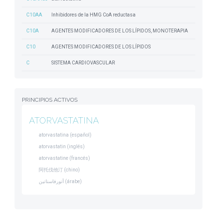
C10AA
Inhibidores de la HMG CoA reductasa
C10A
AGENTES MODIFICADORES DE LOS LÍPIDOS, MONOTERAPIA
C10
AGENTES MODIFICADORES DE LOS LÍPIDOS
C
SISTEMA CARDIOVASCULAR
PRINCIPIOS ACTIVOS
ATORVASTATINA
atorvastatina (español)
atorvastatin (inglés)
atorvastatine (francés)
阿托伐他汀 (chino)
أتورفاستاتين (árabe)