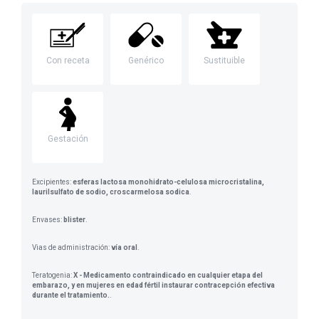
Con receta
Genérico
Sustituible
Gestación
Excipientes:
esferas lactosa monohidrato-celulosa microcristalina,
laurilsulfato de sodio, croscarmelosa sodica
.
Envases:
blister
.
Vias de administración:
vía oral
.
Teratogenia:
X - Medicamento contraindicado en cualquier etapa del
embarazo, y en mujeres en edad fértil instaurar contracepción efectiva
durante el tratamiento.
.