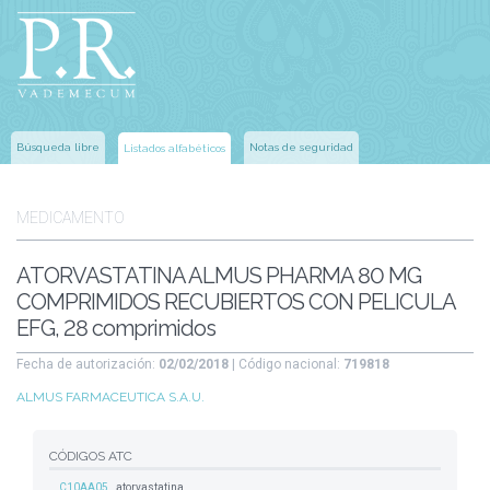
Búsqueda libre
Notas de seguridad
Listados alfabéticos
MEDICAMENTO
ATORVASTATINA ALMUS PHARMA 80 MG
COMPRIMIDOS RECUBIERTOS CON PELICULA
EFG, 28 comprimidos
Fecha de autorización:
02/02/2018
| Código nacional:
719818
ALMUS FARMACEUTICA S.A.U.
CÓDIGOS ATC
C10AA05
atorvastatina