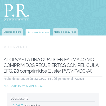
Búsqueda libre
Notas de seguridad
Listados alfabéticos
MEDICAMENTO
ATORVASTATINA QUALIGEN FARMA 40 MG
COMPRIMIDOS RECUBIERTOS CON PELICULA
EFG, 28 comprimidos (Blister PVC/PVDC-Al)
Fecha de autorización:
22/02/2018
| Código nacional:
720831
NEURAXPHARM SPAIN, S.L.U.
CÓDIGOS ATC
C10AA05
atorvastatina