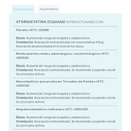
Duplicidades
Interacciones
ATORVASTATINA (C10AA05)
INTERACTUANDO CON:
Fibratos (ATC: C10AB)
Efecto
: Aumento del riesgo de miopatía y rabdomiolisis.
Orientación
: Asociación contraindicada con rosavastatina 40mg.
Asociación desaconsejada en el resto de los casos.
Medicamentos mixtos adrenérgicos-serotorinérgicos (ATC:
J01FA15)
Efecto
: Aumento del riesgo de miopatía y rabdomiolisis.
Orientación
: Asociación contraindicada. Se recomienda suspender uno de
los principios activos.
Neurolépticos que producen Torsades de Pointes (ATC:
J01XC01)
Efecto
: Aumento del riesgo de miopatía y rabdomiolisis.
Orientación
: Asociación contraindicada. Se recomienda suspender uno de
los principios activos.
Simpaticomiméticos indirectos (ATC: J02AC02)
Efecto
: Aumento del riesgo de miopatía y rabdomiolisis.
Orientación
: Asociación contraindicada. Se recomienda suspender uno de
los principios activos.