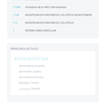
C10AA
Inhibidores de la HMG CoA reductasa
C10A
AGENTES MODIFICADORES DE LOS LÍPIDOS, MONOTERAPIA
C10
AGENTES MODIFICADORES DE LOS LÍPIDOS
C
SISTEMA CARDIOVASCULAR
PRINCIPIOS ACTIVOS
ATORVASTATINA
atorvastatina (español)
atorvastatin (inglés)
atorvastatine (francés)
阿托伐他汀 (chino)
أتورفاستاتين (árabe)