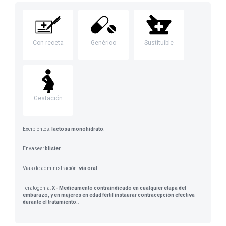
Con receta
Genérico
Sustituible
Gestación
Excipientes:
lactosa monohidrato
.
Envases:
blister
.
Vias de administración:
vía oral
.
Teratogenia:
X - Medicamento contraindicado en cualquier etapa del
embarazo, y en mujeres en edad fértil instaurar contracepción efectiva
durante el tratamiento.
.