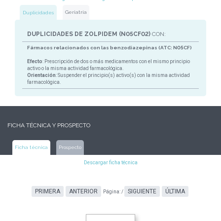
Geriatría
Duplicidades
DUPLICIDADES DE ZOLPIDEM (N05CF02)
CON:
Fármacos relacionados con las benzodiazepinas (ATC: N05CF)
Efecto
: Prescripción de dos o más medicamentos con el mismo principio
activo o la misma actividad farmacológica.
Orientación
: Suspender el principio(s) activo(s) con la misma actividad
farmacológica.
FICHA TÉCNICA Y PROSPECTO
Ficha técnica
Prospecto
Descargar ficha técnica
PRIMERA
ANTERIOR
SIGUIENTE
ÚLTIMA
Página:
/