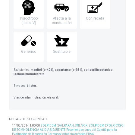
Psicotropo
Afecta a la
Con receta
(Lista IV)
conducción
Genérico
Sustituible
Excipientes:
manitol (e-421), aspartamo (e-951), poliacrilin potasico,
lactosa monohidrato
.
Envases:
blister
.
Vias de administración:
vía oral
.
NOTAS DE SEGURIDAD
11/03/2014 1:00:00
ZOLPIDEM (DALPARAN, STILNOX, ZOLPIDEM EFG):RIESGO
DE SOMNOLENCIA AL DÍA SIGUIENTE.Recomendaciones del Comité para la
Evaluación de Riesgos en Farmacovigilancia europeo-PRAC