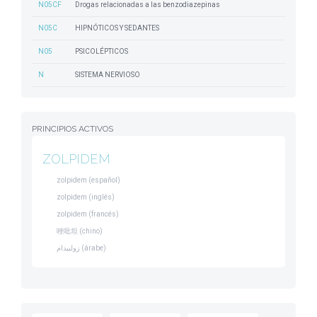
N05CF
Drogas relacionadas a las benzodiazepinas
N05C
HIPNÓTICOS Y SEDANTES
N05
PSICOLÉPTICOS
N
SISTEMA NERVIOSO
PRINCIPIOS ACTIVOS
ZOLPIDEM
zolpidem (español)
zolpidem (inglés)
zolpidem (francés)
唑吡坦 (chino)
زولبيدام (árabe)