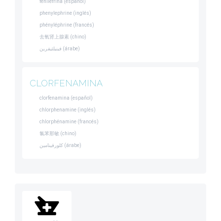
fenilefrina (español)
phenylephrine (inglés)
phényléphrine (francés)
去氧肾上腺素 (chino)
فينيلئيفرين (árabe)
CLORFENAMINA
clorfenamina (español)
chlorphenamine (inglés)
chlorphénamine (francés)
氯苯那敏 (chino)
كلورفينامين (árabe)