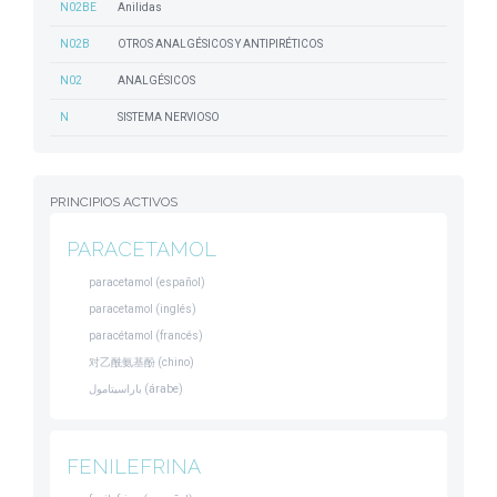
N02BE
Anilidas
N02B
OTROS ANALGÉSICOS Y ANTIPIRÉTICOS
N02
ANALGÉSICOS
N
SISTEMA NERVIOSO
PRINCIPIOS ACTIVOS
PARACETAMOL
paracetamol (español)
paracetamol (inglés)
paracétamol (francés)
对乙酰氨基酚 (chino)
باراسيتامول (árabe)
FENILEFRINA