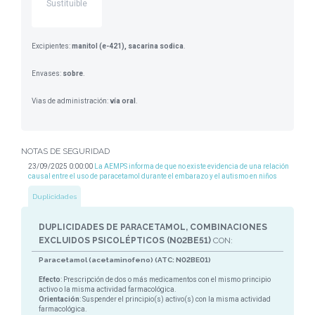
Sustituible
Excipientes:
manitol (e-421), sacarina sodica
.
Envases:
sobre
.
Vias de administración:
vía oral
.
NOTAS DE SEGURIDAD
23/09/2025 0:00:00
La AEMPS informa de que no existe evidencia de una relación
causal entre el uso de paracetamol durante el embarazo y el autismo en niños
Duplicidades
DUPLICIDADES DE PARACETAMOL, COMBINACIONES
EXCLUIDOS PSICOLÉPTICOS (N02BE51)
CON:
Paracetamol (acetaminofeno) (ATC: N02BE01)
Efecto
: Prescripción de dos o más medicamentos con el mismo principio
activo o la misma actividad farmacológica.
Orientación
: Suspender el principio(s) activo(s) con la misma actividad
farmacológica.