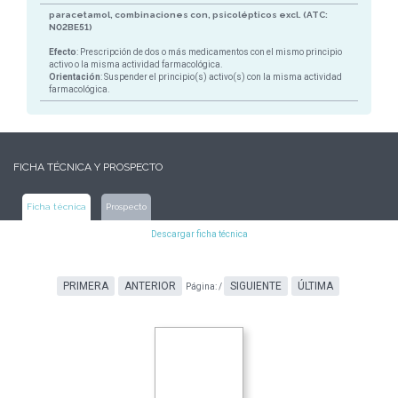
paracetamol, combinaciones con, psicolépticos excl. (ATC:
N02BE51)
Efecto
: Prescripción de dos o más medicamentos con el mismo principio
activo o la misma actividad farmacológica.
Orientación
: Suspender el principio(s) activo(s) con la misma actividad
farmacológica.
FICHA TÉCNICA Y PROSPECTO
Ficha técnica
Prospecto
Descargar ficha técnica
PRIMERA
ANTERIOR
SIGUIENTE
ÚLTIMA
Página:
/