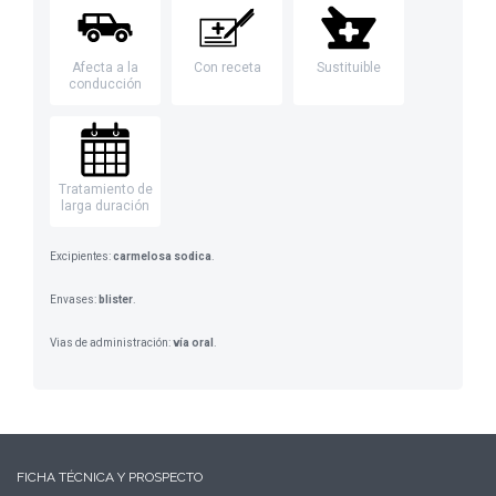
Afecta a la
Con receta
Sustituible
conducción
Tratamiento de
larga duración
Excipientes:
carmelosa sodica
.
Envases:
blister
.
Vias de administración:
vía oral
.
FICHA TÉCNICA Y PROSPECTO