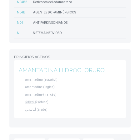
N04BB
Derivados del adamantano
N04B
AGENTES DOPAMINÉRGICOS
N04
ANTIPARKINSONIANOS
N
SISTEMA NERVIOSO
PRINCIPIOS ACTIVOS
AMANTADINA HIDROCLORURO
amantadina (español)
amantadine (inglés)
amantadine (francés)
金刚烷胺 (chino)
أمانتادين (árabe)