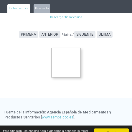
Ficha técnica
Prospecto
Descargar ficha técnica
PRIMERA
ANTERIOR
SIGUIENTE
ÚLTIMA
Página:
/
Fuente de la información:
Agencia Española de Medicamentos y
Productos Sanitarios
[
www.aemps.gob.es
].
Fuente de la información de precios:
Ministerio de Sanidad, Servicios
Este sitio web usa cookies para ayudarnos a brindarle la mejor