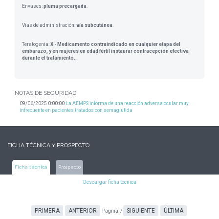
Envases:
pluma precargada
.
Vias de administración:
vía subcutánea
.
Teratogenia:
X - Medicamento contraindicado en cualquier etapa del
embarazo, y en mujeres en edad fértil instaurar contracepción efectiva
durante el tratamiento.
.
NOTAS DE SEGURIDAD
09/06/2025 0:00:00
La AEMPS informa de una reacción adversa ocular muy
infrecuente en pacientes tratados con semaglutida
FICHA TÉCNICA Y PROSPECTO
Ficha técnica
Prospecto
Descargar ficha técnica
PRIMERA
ANTERIOR
SIGUIENTE
ÚLTIMA
Página:
/