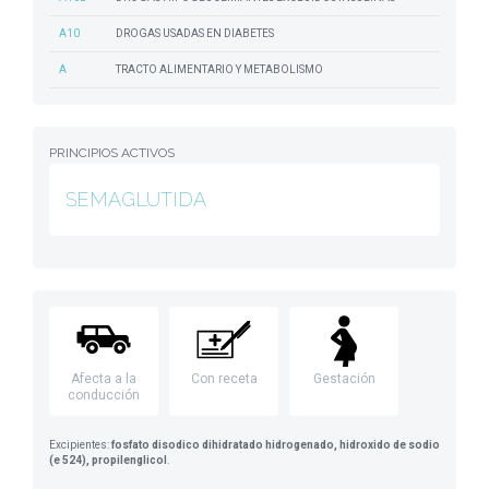
A10
DROGAS USADAS EN DIABETES
A
TRACTO ALIMENTARIO Y METABOLISMO
PRINCIPIOS ACTIVOS
SEMAGLUTIDA
Afecta a la
Con receta
Gestación
conducción
Excipientes:
fosfato disodico dihidratado hidrogenado, hidroxido de sodio
(e 524), propilenglicol
.