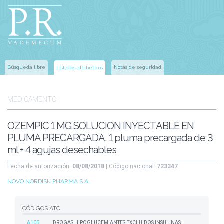
Búsqueda libre
Notas de seguridad
Listados alfabéticos
MEDICAMENTO
OZEMPIC 1 MG SOLUCION INYECTABLE EN
PLUMA PRECARGADA, 1 pluma precargada de 3
ml + 4 agujas desechables
Fecha de autorización:
08/08/2018
| Código nacional:
723347
NOVO NORDISK PHARMA S.A.
CÓDIGOS ATC
A10B
DROGAS HIPOGLUCEMIANTES EXCLUIDOS INSULINAS