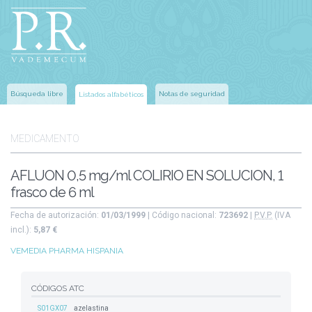
Búsqueda libre
Notas de seguridad
Listados alfabéticos
MEDICAMENTO
AFLUON 0,5 mg/ml COLIRIO EN SOLUCION, 1
frasco de 6 ml
Fecha de autorización:
01/03/1999
| Código nacional:
723692
|
P.V.P.
(IVA
incl.):
5,87 €
VEMEDIA PHARMA HISPANIA
CÓDIGOS ATC
S01GX07
azelastina