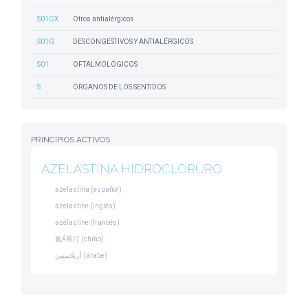
S01GX
Otros antialérgicos
S01G
DESCONGESTIVOS Y ANTIALÉRGICOS
S01
OFTALMOLÓGICOS
S
ÓRGANOS DE LOS SENTIDOS
PRINCIPIOS ACTIVOS
AZELASTINA HIDROCLORURO
azelastina (español)
azelastine (inglés)
azélastine (francés)
氮斯汀 (chino)
أزيلاستين (árabe)