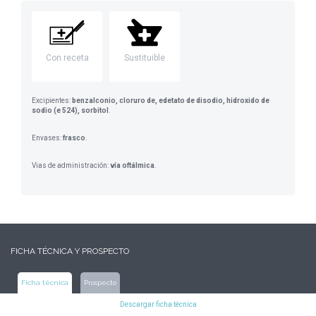
Con receta
Sustituible
Excipientes:
benzalconio, cloruro de, edetato de disodio, hidroxido de
sodio (e 524), sorbitol
.
Envases:
frasco
.
Vias de administración:
vía oftálmica
.
FICHA TÉCNICA Y PROSPECTO
Ficha técnica
Prospecto
Descargar ficha técnica