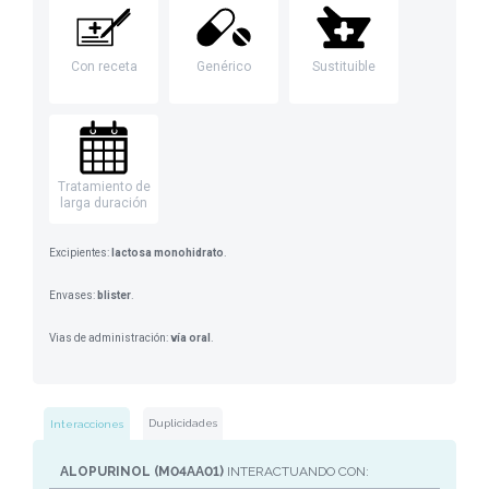
Con receta
Genérico
Sustituible
Tratamiento de
larga duración
Excipientes:
lactosa monohidrato
.
Envases:
blister
.
Vias de administración:
vía oral
.
Duplicidades
Interacciones
ALOPURINOL (M04AA01)
INTERACTUANDO CON: