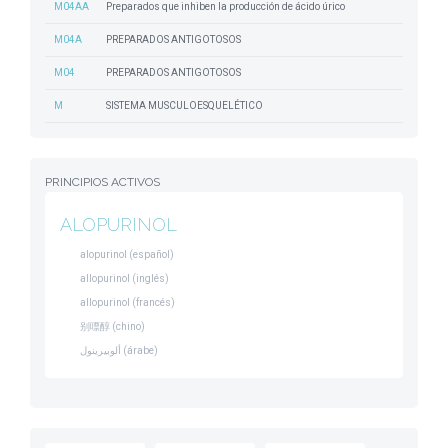
M04AA
Preparados que inhiben la producción de ácido úrico
M04A
PREPARADOS ANTIGOTOSOS
M04
PREPARADOS ANTIGOTOSOS
M
SISTEMA MUSCULOESQUELÉTICO
PRINCIPIOS ACTIVOS
ALOPURINOL
alopurinol (español)
allopurinol (inglés)
allopurinol (francés)
别嘌醇 (chino)
ألوبيرينول (árabe)