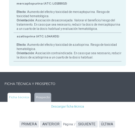
mercaptopurina (ATC: L01BB02)
Efecto
: Aumento del efecto y toxicidad de mercaptopurina. Riesgo de
toxicidad hematológica.
Orientación
: Asociación desaconsejada. Valorar el beneficio/riesgo del
tratamiento. En caso que sea necesario, reducir la dosis de mercaptopurina
a un cuarto de la dosis habitual y evaluación hematológica.
azatioprina (ATC: L04AX01)
Efecto
: Aumento del efecto y toxicidad de azatioprina. Riesgo de toxicidad
hematológica.
Orientación
: Asociación contraindicada. En caso que sea necesario, reducir
la dosis de azatioprina a un cuarto de la dosis habitual.
FICHA TÉCNICA Y PROSPECTO
Ficha técnica
Prospecto
Descargar ficha técnica
PRIMERA
ANTERIOR
SIGUIENTE
ÚLTIMA
Página:
/