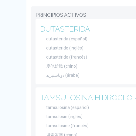
PRINCIPIOS ACTIVOS
DUTASTERIDA
dutasterida (español)
dutasteride (inglés)
dutastéride (francés)
度他雄胺 (chino)
دوتاستيريد (árabe)
TAMSULOSINA HIDROCLO
tamsulosina (español)
tamsulosin (inglés)
tamsulosine (francés)
坦索罗辛 (chino)