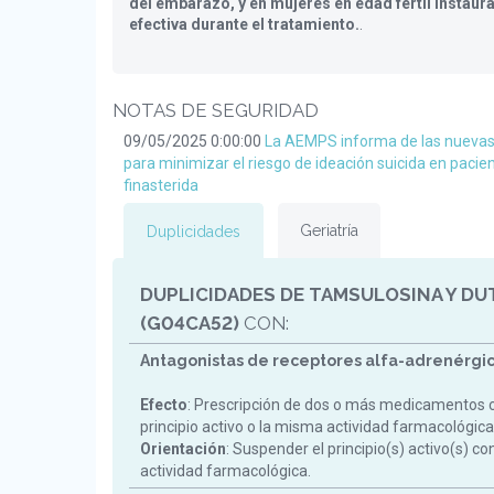
del embarazo, y en mujeres en edad fértil instaur
efectiva durante el tratamiento.
.
NOTAS DE SEGURIDAD
09/05/2025 0:00:00
La AEMPS informa de las nueva
para minimizar el riesgo de ideación suicida en pacie
finasterida
Geriatría
Duplicidades
DUPLICIDADES DE TAMSULOSINA Y DU
(G04CA52)
CON:
Antagonistas de receptores alfa-adrenérgic
Efecto
: Prescripción de dos o más medicamentos 
principio activo o la misma actividad farmacológica
Orientación
: Suspender el principio(s) activo(s) c
actividad farmacológica.