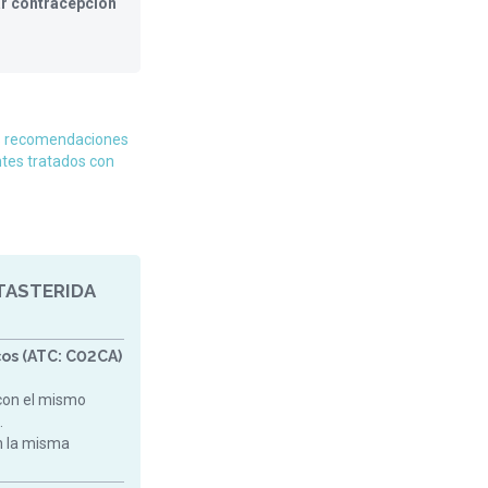
ar contracepción
s recomendaciones
ntes tratados con
TASTERIDA
os (ATC: C02CA)
con el mismo
.
on la misma