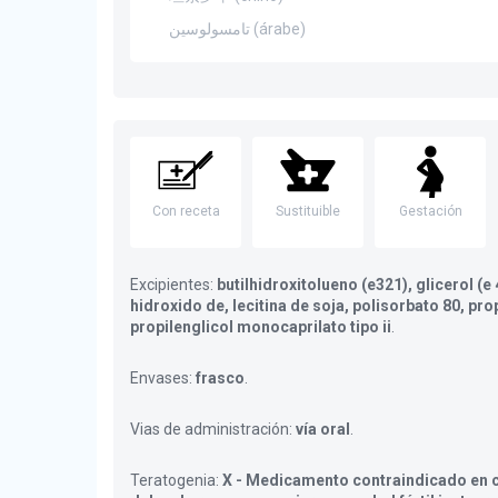
تامسولوسين (árabe)
Con receta
Sustituible
Gestación
Excipientes:
butilhidroxitolueno (e321), glicerol (e 
hidroxido de, lecitina de soja, polisorbato 80, prop
propilenglicol monocaprilato tipo ii
.
Envases:
frasco
.
Vias de administración:
vía oral
.
Teratogenia:
X - Medicamento contraindicado en c