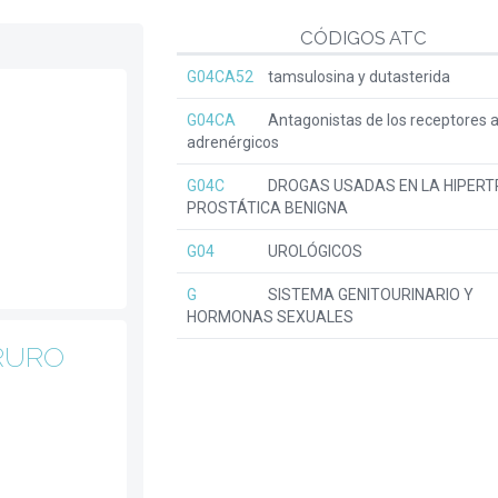
CÓDIGOS ATC
G04CA52
tamsulosina y dutasterida
G04CA
Antagonistas de los receptores a
adrenérgicos
G04C
DROGAS USADAS EN LA HIPERT
PROSTÁTICA BENIGNA
G04
UROLÓGICOS
G
SISTEMA GENITOURINARIO Y
HORMONAS SEXUALES
RURO