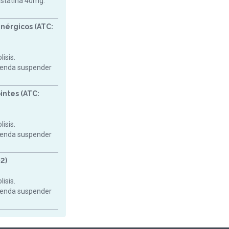
astatina 40mg.
nérgicos (ATC:
isis.
mienda suspender
intes (ATC:
isis.
mienda suspender
2)
isis.
mienda suspender