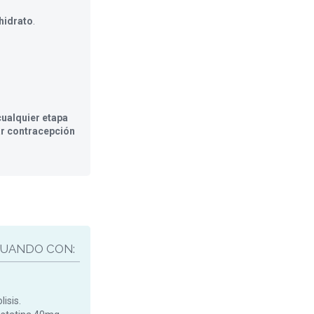
hidrato
.
ualquier etapa
ar contracepción
UANDO CON:
isis.