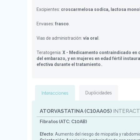
Excipientes:
croscarmelosa sodica, lactosa mono
Envases:
frasco
.
Vias de administración:
vía oral
.
Teratogenia:
X - Medicamento contraindicado en c
del embarazo, y en mujeres en edad fértil instaur
efectiva durante el tratamiento.
.
Duplicidades
Interacciones
ATORVASTATINA (C10AA05)
INTERACT
Fibratos (ATC: C10AB)
Efecto
: Aumento del riesgo de miopatía y rabdomiol