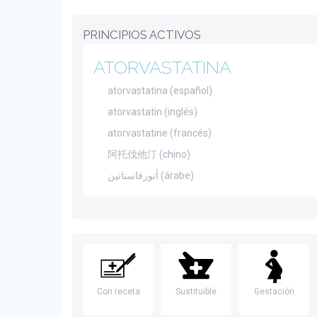
PRINCIPIOS ACTIVOS
ATORVASTATINA
atorvastatina (español)
atorvastatin (inglés)
atorvastatine (francés)
阿托伐他汀 (chino)
أتورفاستاتين (árabe)
Con receta
Sustituible
Gestación