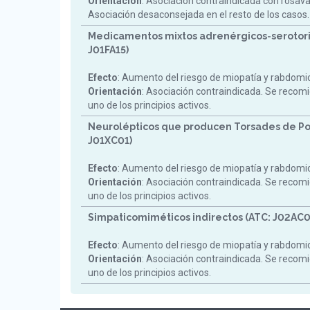
Orientación
: Asociación contraindicada con rosav
Asociación desaconsejada en el resto de los casos.
Medicamentos mixtos adrenérgicos-serotori
J01FA15)
Efecto
: Aumento del riesgo de miopatía y rabdomiol
Orientación
: Asociación contraindicada. Se reco
uno de los principios activos.
Neurolépticos que producen Torsades de Po
J01XC01)
Efecto
: Aumento del riesgo de miopatía y rabdomiol
Orientación
: Asociación contraindicada. Se reco
uno de los principios activos.
Simpaticomiméticos indirectos (ATC: J02AC0
Efecto
: Aumento del riesgo de miopatía y rabdomiol
Orientación
: Asociación contraindicada. Se reco
uno de los principios activos.