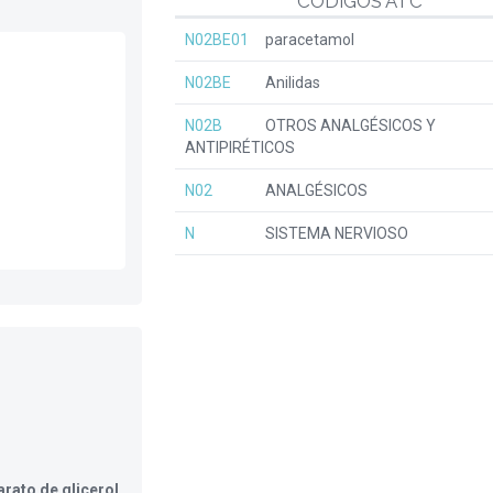
CÓDIGOS ATC
N02BE01
paracetamol
N02BE
Anilidas
N02B
OTROS ANALGÉSICOS Y
ANTIPIRÉTICOS
N02
ANALGÉSICOS
N
SISTEMA NERVIOSO
rato de glicerol,