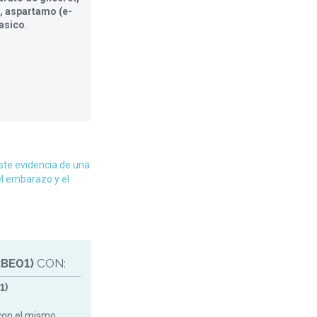
, aspartamo (e-
asico
.
te evidencia de una
el embarazo y el
BE01)
CON:
1)
con el mismo