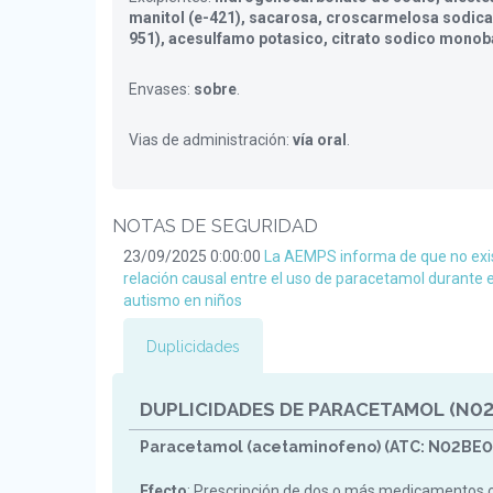
manitol (e-421), sacarosa, croscarmelosa sodica
951), acesulfamo potasico, citrato sodico monob
Envases:
sobre
.
Vias de administración:
vía oral
.
NOTAS DE SEGURIDAD
23/09/2025 0:00:00
La AEMPS informa de que no exis
relación causal entre el uso de paracetamol durante 
autismo en niños
Duplicidades
DUPLICIDADES DE PARACETAMOL (N02
Paracetamol (acetaminofeno) (ATC: N02BE0
Efecto
: Prescripción de dos o más medicamentos 