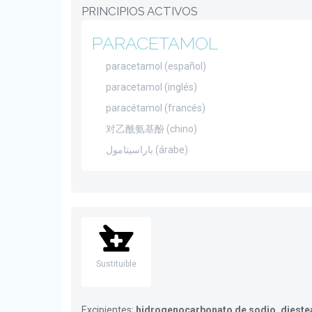
PRINCIPIOS ACTIVOS
PARACETAMOL
paracetamol (español)
paracetamol (inglés)
paracétamol (francés)
对乙酰氨基酚 (chino)
باراسيتامول (árabe)
Sustituible
Excipientes:
hidrogenocarbonato de sodio, diestea