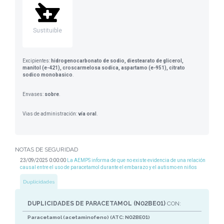
Sustituible
Excipientes:
hidrogenocarbonato de sodio, diestearato de glicerol,
manitol (e-421), croscarmelosa sodica, aspartamo (e-951), citrato
sodico monobasico
.
Envases:
sobre
.
Vias de administración:
vía oral
.
NOTAS DE SEGURIDAD
23/09/2025 0:00:00
La AEMPS informa de que no existe evidencia de una relación
causal entre el uso de paracetamol durante el embarazo y el autismo en niños
Duplicidades
DUPLICIDADES DE PARACETAMOL (N02BE01)
CON:
Paracetamol (acetaminofeno) (ATC: N02BE01)