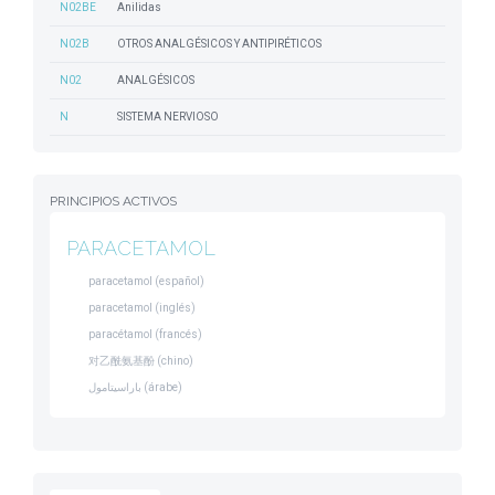
N02BE
Anilidas
N02B
OTROS ANALGÉSICOS Y ANTIPIRÉTICOS
N02
ANALGÉSICOS
N
SISTEMA NERVIOSO
PRINCIPIOS ACTIVOS
PARACETAMOL
paracetamol (español)
paracetamol (inglés)
paracétamol (francés)
对乙酰氨基酚 (chino)
باراسيتامول (árabe)