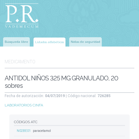
Búsqueda libre
Notas de seguridad
Listados alfabéticos
MEDICAMENTO
ANTIDOL NIÑOS 325 MG GRANULADO, 20
sobres
Fecha de autorización:
04/07/2019
| Código nacional:
726285
LABORATORIOS CINFA
CÓDIGOS ATC
N02BE01
paracetamol