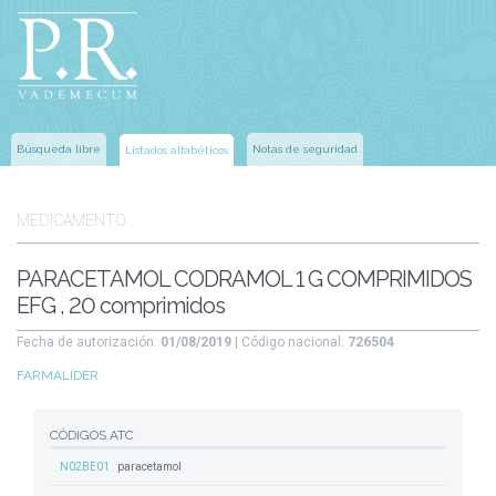
Búsqueda libre
Notas de seguridad
Listados alfabéticos
MEDICAMENTO
PARACETAMOL CODRAMOL 1 G COMPRIMIDOS
EFG , 20 comprimidos
Fecha de autorización:
01/08/2019
| Código nacional:
726504
FARMALIDER
CÓDIGOS ATC
N02BE01
paracetamol