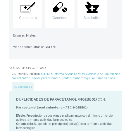
Con receta
Genérico
Sustituible
Envases:
blister
.
Vias de administración:
vía oral
.
NOTAS DE SEGURIDAD
23/09/2025 0:00:00
La AEMPS informa de que no existe evidencia de una relación
causal entre el uso de paracetamol durante el embarazo y el autismo en niños
Duplicidades
DUPLICIDADES DE PARACETAMOL (N02BE01)
CON:
Paracetamol (acetaminofeno) (ATC: N02BE01)
Efecto
: Prescripción de dos o más medicamentos con el mismo principio
activo o la misma actividad farmacológica.
Orientación
: Suspender el principio(s) activo(s) con la misma actividad
farmacológica.