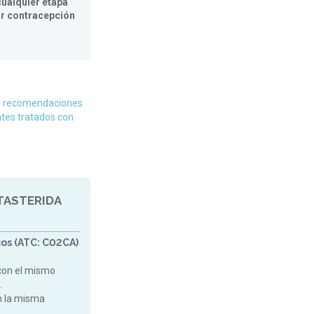
ualquier etapa
ar contracepción
s recomendaciones
ntes tratados con
TASTERIDA
os (ATC: C02CA)
con el mismo
.
on la misma