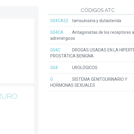
CÓDIGOS ATC
G04CA52
tamsulosina y dutasterida
G04CA
Antagonistas de los receptores a
adrenérgicos
G04C
DROGAS USADAS EN LA HIPERT
PROSTÁTICA BENIGNA
G04
UROLÓGICOS
G
SISTEMA GENITOURINARIO Y
HORMONAS SEXUALES
RURO