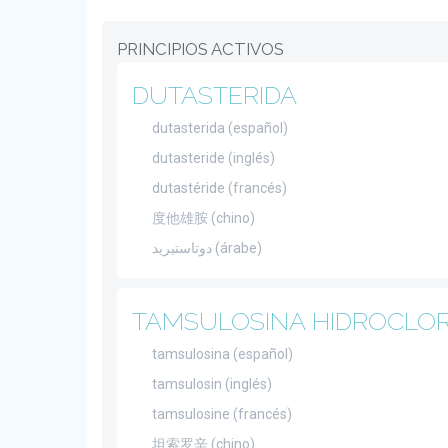
PRINCIPIOS ACTIVOS
DUTASTERIDA
dutasterida (español)
dutasteride (inglés)
dutastéride (francés)
度他雄胺 (chino)
دوتاستيريد (árabe)
TAMSULOSINA HIDROCLO
tamsulosina (español)
tamsulosin (inglés)
tamsulosine (francés)
坦索罗辛 (chino)