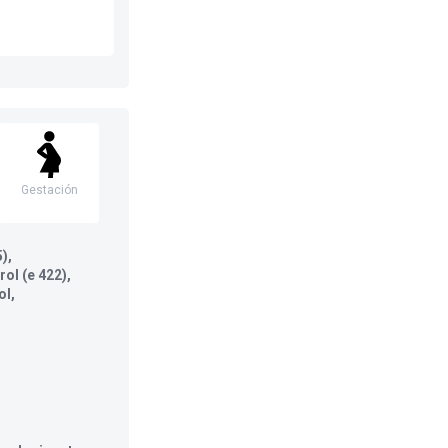
Gestación
),
rol (e 422),
ol,