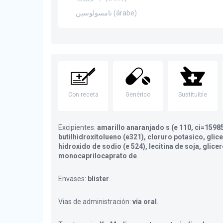
تامسولوسين (árabe)
Con receta
Genérico
Sustituible
Excipientes:
amarillo anaranjado s (e 110, ci=15985
butilhidroxitolueno (e321), cloruro potasico, glice
hidroxido de sodio (e 524), lecitina de soja, glicer
monocaprilocaprato de
.
Envases:
blister
.
Vias de administración:
vía oral
.