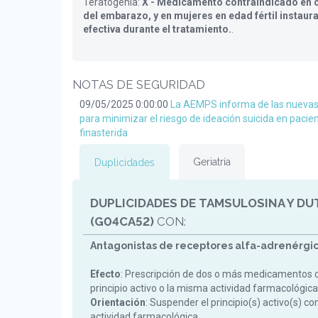
Teratogenia:
X - Medicamento contraindicado en c
del embarazo, y en mujeres en edad fértil instaur
efectiva durante el tratamiento.
.
NOTAS DE SEGURIDAD
09/05/2025 0:00:00
La AEMPS informa de las nueva
para minimizar el riesgo de ideación suicida en pacie
finasterida
Geriatría
Duplicidades
DUPLICIDADES DE TAMSULOSINA Y DU
(G04CA52)
CON:
Antagonistas de receptores alfa-adrenérgic
Efecto
: Prescripción de dos o más medicamentos 
principio activo o la misma actividad farmacológica
Orientación
: Suspender el principio(s) activo(s) c
actividad farmacológica.