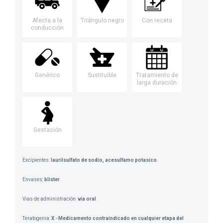
Afecta a la
Triángulo negro
Con receta
conducción
Genérico
Sustituible
Tratamiento de
larga duración
Gestación
Excipientes:
laurilsulfato de sodio, acesulfamo potasico
.
Envases:
blister
.
Vias de administración:
vía oral
.
Teratogenia:
X - Medicamento contraindicado en cualquier etapa del