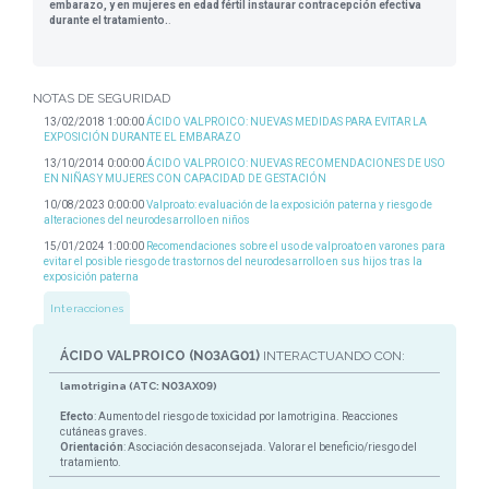
embarazo, y en mujeres en edad fértil instaurar contracepción efectiva
durante el tratamiento.
.
NOTAS DE SEGURIDAD
13/02/2018 1:00:00
ÁCIDO VALPROICO: NUEVAS MEDIDAS PARA EVITAR LA
EXPOSICIÓN DURANTE EL EMBARAZO
13/10/2014 0:00:00
ÁCIDO VALPROICO: NUEVAS RECOMENDACIONES DE USO
EN NIÑAS Y MUJERES CON CAPACIDAD DE GESTACIÓN
10/08/2023 0:00:00
Valproato: evaluación de la exposición paterna y riesgo de
alteraciones del neurodesarrollo en niños
15/01/2024 1:00:00
Recomendaciones sobre el uso de valproato en varones para
evitar el posible riesgo de trastornos del neurodesarrollo en sus hijos tras la
exposición paterna
Interacciones
ÁCIDO VALPROICO (N03AG01)
INTERACTUANDO CON:
lamotrigina (ATC: N03AX09)
Efecto
: Aumento del riesgo de toxicidad por lamotrigina. Reacciones
cutáneas graves.
Orientación
: Asociación desaconsejada. Valorar el beneficio/riesgo del
tratamiento.