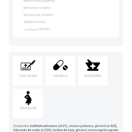
tamsulosina (español)
tamsulosin (inglés)
tamsulosine (francés)
坦索罗辛 (chino)
تامسولوسين (árabe)
Con receta
Genérico
Sustituible
Gestación
Excipientes:
butilhidroxitolueno (e321), cloruro potasico, glicerol (e 422),
hidroxido de sodio (e 524), lecitina de soja, glicerol, monocaprilocaprato