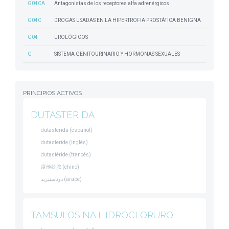
G04CA
Antagonistas de los receptores alfa adrenérgicos
G04C
DROGAS USADAS EN LA HIPERTROFIA PROSTÁTICA BENIGNA
G04
UROLÓGICOS
G
SISTEMA GENITOURINARIO Y HORMONAS SEXUALES
PRINCIPIOS ACTIVOS
DUTASTERIDA
dutasterida (español)
dutasteride (inglés)
dutastéride (francés)
度他雄胺 (chino)
دوتاستيريد (árabe)
TAMSULOSINA HIDROCLORURO