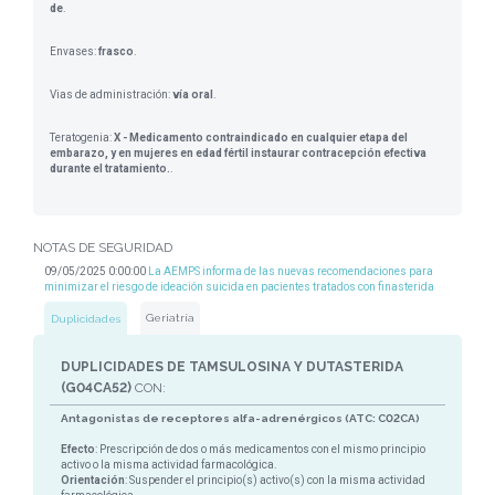
de
.
Envases:
frasco
.
Vias de administración:
vía oral
.
Teratogenia:
X - Medicamento contraindicado en cualquier etapa del
embarazo, y en mujeres en edad fértil instaurar contracepción efectiva
durante el tratamiento.
.
NOTAS DE SEGURIDAD
09/05/2025 0:00:00
La AEMPS informa de las nuevas recomendaciones para
minimizar el riesgo de ideación suicida en pacientes tratados con finasterida
Geriatría
Duplicidades
DUPLICIDADES DE TAMSULOSINA Y DUTASTERIDA
(G04CA52)
CON:
Antagonistas de receptores alfa-adrenérgicos (ATC: C02CA)
Efecto
: Prescripción de dos o más medicamentos con el mismo principio
activo o la misma actividad farmacológica.
Orientación
: Suspender el principio(s) activo(s) con la misma actividad