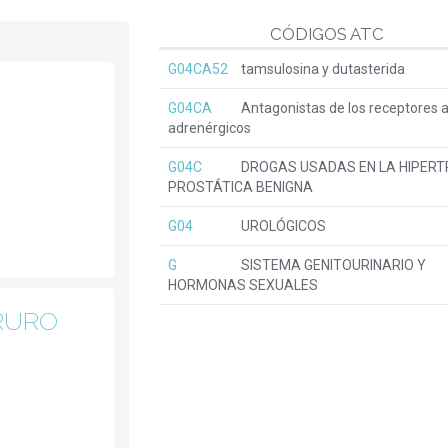
CÓDIGOS ATC
G04CA52
tamsulosina y dutasterida
G04CA
Antagonistas de los receptores a
adrenérgicos
G04C
DROGAS USADAS EN LA HIPERT
PROSTÁTICA BENIGNA
G04
UROLÓGICOS
G
SISTEMA GENITOURINARIO Y
HORMONAS SEXUALES
RURO