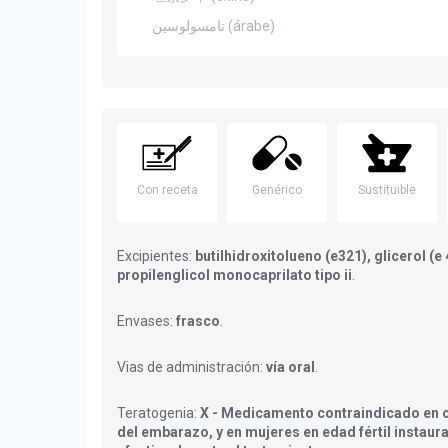
تامسولوسين (árabe)
Con receta
Genérico
Sustituible
Excipientes:
butilhidroxitolueno (e321), glicerol (e 
propilenglicol monocaprilato tipo ii
.
Envases:
frasco
.
Vias de administración:
vía oral
.
Teratogenia:
X - Medicamento contraindicado en c
del embarazo, y en mujeres en edad fértil instaur