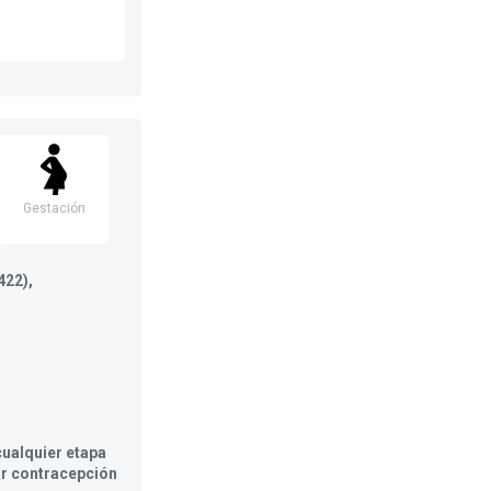
Gestación
422),
ualquier etapa
ar contracepción