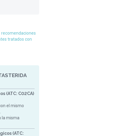
s recomendaciones
ntes tratados con
TASTERIDA
os (ATC: C02CA)
con el mismo
.
on la misma
gicos (ATC: