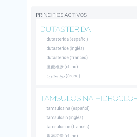
PRINCIPIOS ACTIVOS
DUTASTERIDA
dutasterida (español)
dutasteride (inglés)
dutastéride (francés)
度他雄胺 (chino)
دوتاستيريد (árabe)
TAMSULOSINA HIDROCLO
tamsulosina (español)
tamsulosin (inglés)
tamsulosine (francés)
坦索罗辛 (chino)