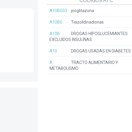
CÓDIGOS ATC
A10BG03
pioglitazona
A10BG
Tiazolidinadionas
A10B
DROGAS HIPOGLUCEMIANTES
EXCLUIDOS INSULINAS
A10
DROGAS USADAS EN DIABETES
A
TRACTO ALIMENTARIO Y
METABOLISMO