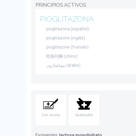
PRINCIPIOS ACTIVOS
PIOGLITAZONA
pioglitazona (español)
pioglitazone (inglés)
pioglitazone (francés)
吡格列酮 (chino)
بيوغليتازون (árabe)
Con receta
Sustituible
Excipientes:
lactosa monohidrato
.