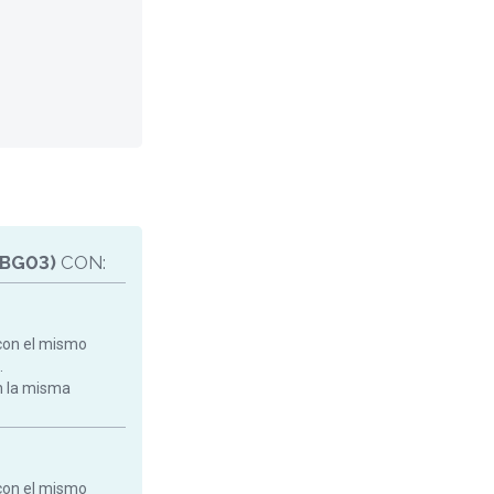
0BG03)
CON:
con el mismo
.
on la misma
con el mismo