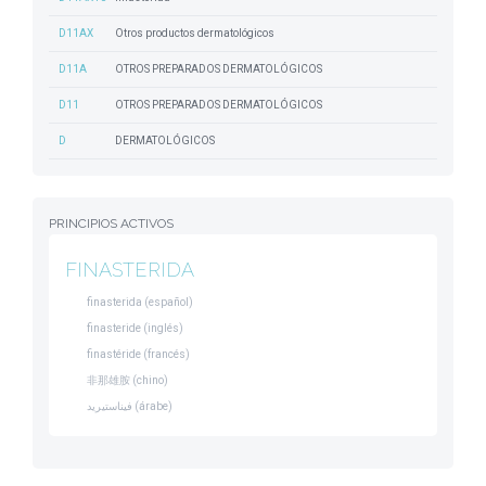
D11AX
Otros productos dermatológicos
D11A
OTROS PREPARADOS DERMATOLÓGICOS
D11
OTROS PREPARADOS DERMATOLÓGICOS
D
DERMATOLÓGICOS
PRINCIPIOS ACTIVOS
FINASTERIDA
finasterida (español)
finasteride (inglés)
finastéride (francés)
非那雄胺 (chino)
فيناستيريد (árabe)