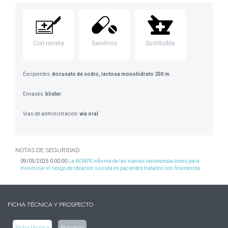
Con receta
Genérico
Sustituible
Excipientes:
docusato de sodio, lactosa monohidrato 200 m
.
Envases:
blister
.
Vias de administración:
vía oral
.
NOTAS DE SEGURIDAD
09/05/2025 0:00:00
La AEMPS informa de las nuevas recomendaciones para
minimizar el riesgo de ideación suicida en pacientes tratados con finasterida
FICHA TÉCNICA Y PROSPECTO
Ficha técnica
Prospecto