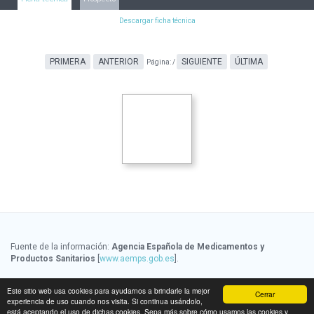
Descargar ficha técnica
PRIMERA
ANTERIOR
SIGUIENTE
ÚLTIMA
Página:
/
Fuente de la información:
Agencia Española de Medicamentos y
Productos Sanitarios
[
www.aemps.gob.es
].
Fuente de la información de precios:
Ministerio de Sanidad, Servicios
Este sitio web usa cookies para ayudarnos a brindarle la mejor
Cerrar
Sociales e Igualdad
[
www.msssi.gob.es
]
experiencia de uso cuando nos visita. Si continua usándolo,
está aceptando el uso de dichas cookies. Sepa más sobre cómo usamos las cookies y