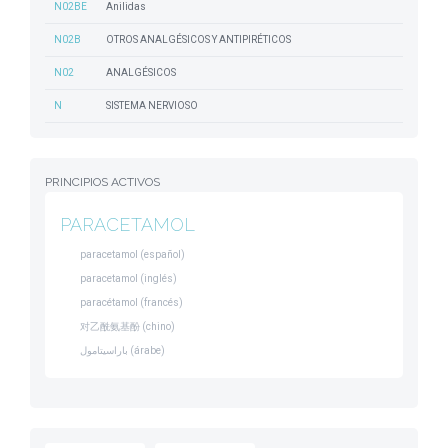
N02BE
Anilidas
N02B
OTROS ANALGÉSICOS Y ANTIPIRÉTICOS
N02
ANALGÉSICOS
N
SISTEMA NERVIOSO
PRINCIPIOS ACTIVOS
PARACETAMOL
paracetamol (español)
paracetamol (inglés)
paracétamol (francés)
对乙酰氨基酚 (chino)
باراسيتامول (árabe)