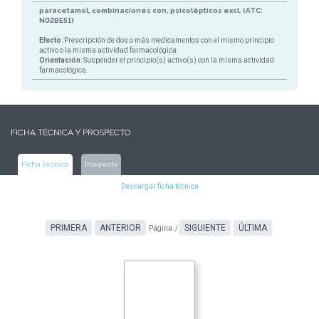
paracetamol, combinaciones con, psicolépticos excl. (ATC:
N02BE51)
Efecto
: Prescripción de dos o más medicamentos con el mismo principio
activo o la misma actividad farmacológica.
Orientación
: Suspender el principio(s) activo(s) con la misma actividad
farmacológica.
FICHA TÉCNICA Y PROSPECTO
Ficha técnica
Prospecto
Descargar ficha técnica
PRIMERA
ANTERIOR
SIGUIENTE
ÚLTIMA
Página:
/