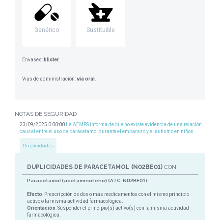
Genérico
Sustituible
Envases:
blister
.
Vias de administración:
vía oral
.
NOTAS DE SEGURIDAD
23/09/2025 0:00:00
La AEMPS informa de que no existe evidencia de una relación
causal entre el uso de paracetamol durante el embarazo y el autismo en niños
Duplicidades
DUPLICIDADES DE PARACETAMOL (N02BE01)
CON:
Paracetamol (acetaminofeno) (ATC: N02BE01)
Efecto
: Prescripción de dos o más medicamentos con el mismo principio
activo o la misma actividad farmacológica.
Orientación
: Suspender el principio(s) activo(s) con la misma actividad
farmacológica.