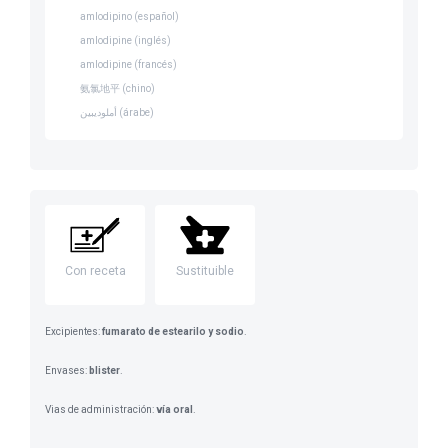
amlodipino (español)
amlodipine (inglés)
amlodipine (francés)
氨氯地平 (chino)
أملوديبين (árabe)
Con receta
Sustituible
Excipientes:
fumarato de estearilo y sodio
.
Envases:
blister
.
Vias de administración:
vía oral
.