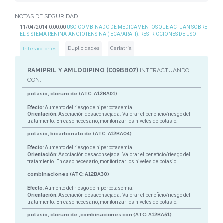
NOTAS DE SEGURIDAD
11/04/2014 0:00:00
USO COMBINADO DE MEDICAMENTOS QUE ACTÚAN SOBRE
EL SISTEMA RENINA-ANGIOTENSINA (IECA/ARA II): RESTRICCIONES DE USO
Duplicidades
Geriatría
Interacciones
RAMIPRIL Y AMLODIPINO (C09BB07)
INTERACTUANDO
CON:
potasio, cloruro de (ATC: A12BA01)
Efecto
: Aumento del riesgo de hiperpotasemia.
Orientación
: Asociación desaconsejada. Valorar el beneficio/riesgo del
tratamiento. En caso necesario, monitorizar los niveles de potasio.
potasio, bicarbonato de (ATC: A12BA04)
Efecto
: Aumento del riesgo de hiperpotasemia.
Orientación
: Asociación desaconsejada. Valorar el beneficio/riesgo del
tratamiento. En caso necesario, monitorizar los niveles de potasio.
combinaciones (ATC: A12BA30)
Efecto
: Aumento del riesgo de hiperpotasemia.
Orientación
: Asociación desaconsejada. Valorar el beneficio/riesgo del
tratamiento. En caso necesario, monitorizar los niveles de potasio.
potasio, cloruro de ,combinaciones con (ATC: A12BA51)