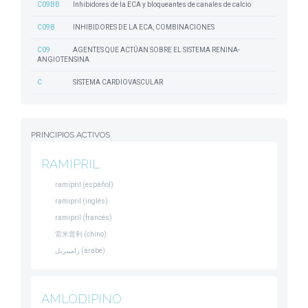
C09BB
Inhibidores de la ECA y bloqueantes de canales de calcio
C09B
INHIBIDORES DE LA ECA, COMBINACIONES
C09
AGENTES QUE ACTÚAN SOBRE EL SISTEMA RENINA-
ANGIOTENSINA
C
SISTEMA CARDIOVASCULAR
PRINCIPIOS ACTIVOS
RAMIPRIL
ramipril (español)
ramipril (inglés)
ramipril (francés)
雷米普利 (chino)
راميبريل (árabe)
AMLODIPINO