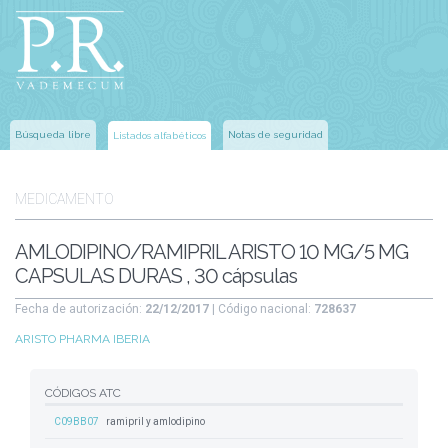
Búsqueda libre
Notas de seguridad
Listados alfabéticos
MEDICAMENTO
AMLODIPINO/RAMIPRIL ARISTO 10 MG/5 MG
CAPSULAS DURAS , 30 cápsulas
Fecha de autorización:
22/12/2017
| Código nacional:
728637
ARISTO PHARMA IBERIA
CÓDIGOS ATC
C09BB07
ramipril y amlodipino