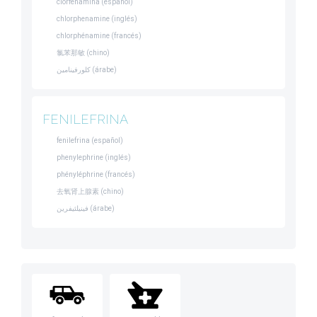
clorfenamina (español)
chlorphenamine (inglés)
chlorphénamine (francés)
氯苯那敏 (chino)
كلورفينامين (árabe)
FENILEFRINA
fenilefrina (español)
phenylephrine (inglés)
phényléphrine (francés)
去氧肾上腺素 (chino)
فينيلئيفرين (árabe)