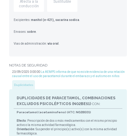
Afecta a la
Sustituible
conducción
Excipientes:
manitol (e-421), sacarina sodica
.
Envases:
sobre
.
Vias de administración:
vía oral
.
NOTAS DE SEGURIDAD
23/09/2025 0:00:00
La AEMPS informa de que no existe evidencia de una relación
causal entre el uso de paracetamol durante el embarazo y el autismo en niños
Duplicidades
DUPLICIDADES DE PARACETAMOL, COMBINACIONES
EXCLUIDOS PSICOLÉPTICOS (N02BE51)
CON:
Paracetamol (acetaminofeno) (ATC: N02BE01)
Efecto
: Prescripción de dos o más medicamentos con el mismo principio
activo o la misma actividad farmacológica.
Orientación
: Suspender el principio(s) activo(s) con la misma actividad
farmacológica.