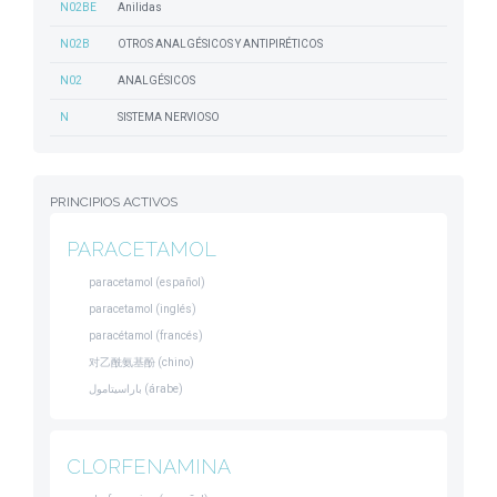
N02BE
Anilidas
N02B
OTROS ANALGÉSICOS Y ANTIPIRÉTICOS
N02
ANALGÉSICOS
N
SISTEMA NERVIOSO
PRINCIPIOS ACTIVOS
PARACETAMOL
paracetamol (español)
paracetamol (inglés)
paracétamol (francés)
对乙酰氨基酚 (chino)
باراسيتامول (árabe)
CLORFENAMINA