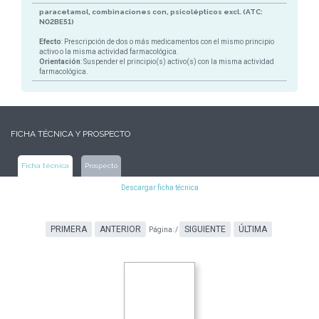
paracetamol, combinaciones con, psicolépticos excl. (ATC:
N02BE51)
Efecto
: Prescripción de dos o más medicamentos con el mismo principio
activo o la misma actividad farmacológica.
Orientación
: Suspender el principio(s) activo(s) con la misma actividad
farmacológica.
FICHA TÉCNICA Y PROSPECTO
Ficha técnica
Prospecto
Descargar ficha técnica
PRIMERA
ANTERIOR
SIGUIENTE
ÚLTIMA
Página:
/