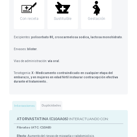
Con receta
Sustituible
Gestación
Excipientes:
polisorbato 80, croscarmelosa sodica, lactosa monohidrato
.
Envases:
blister
.
Vias de administración:
vía oral
.
Teratogenia:
X - Medicamento contraindicado en cualquier etapa del
embarazo, y en mujeres en edad fértil instaurar contracepción efectiva
durante el tratamiento.
.
Duplicidades
Interacciones
ATORVASTATINA (C10AA05)
INTERACTUANDO CON:
Fibratos (ATC: C10AB)
Efecto
: Aumento del riesgo de miopatía y rabdomiolisis.