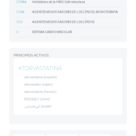
C10AA
Inhibidores de la HMG CoA reductasa
C10A
AGENTES MODIFICADORES DE LOS LÍPIDOS, MONOTERAPIA
C10
AGENTES MODIFICADORES DE LOS LÍPIDOS
C
SISTEMA CARDIOVASCULAR
PRINCIPIOS ACTIVOS
ATORVASTATINA
atorvastatina (español)
atorvastatin (inglés)
atorvastatine (francés)
阿托伐他汀 (chino)
أتورفاستاتين (árabe)