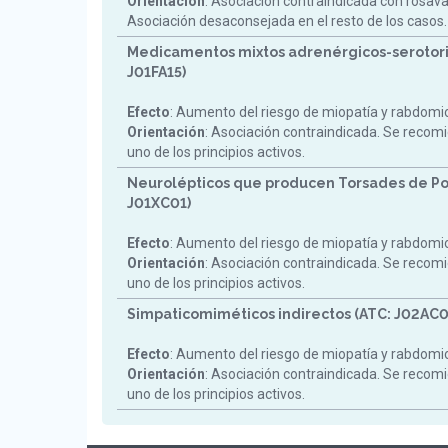
Orientación
: Asociación contraindicada con rosav
Asociación desaconsejada en el resto de los casos.
Medicamentos mixtos adrenérgicos-serotori
J01FA15)
Efecto
: Aumento del riesgo de miopatía y rabdomiol
Orientación
: Asociación contraindicada. Se reco
uno de los principios activos.
Neurolépticos que producen Torsades de Po
J01XC01)
Efecto
: Aumento del riesgo de miopatía y rabdomiol
Orientación
: Asociación contraindicada. Se reco
uno de los principios activos.
Simpaticomiméticos indirectos (ATC: J02AC0
Efecto
: Aumento del riesgo de miopatía y rabdomiol
Orientación
: Asociación contraindicada. Se reco
uno de los principios activos.