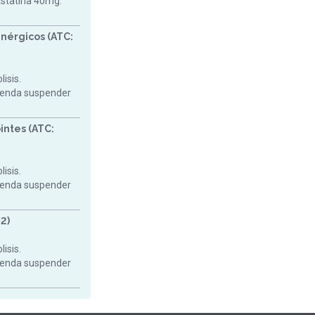
astatina 40mg.
nérgicos (ATC:
isis.
mienda suspender
intes (ATC:
isis.
mienda suspender
2)
isis.
mienda suspender