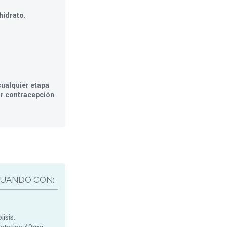
hidrato
.
ualquier etapa
ar contracepción
UANDO CON:
isis.