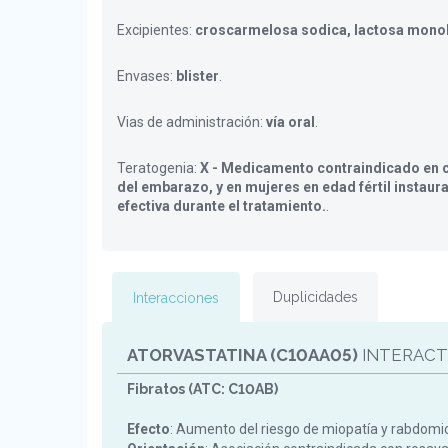
Excipientes:
croscarmelosa sodica, lactosa mono
Envases:
blister
.
Vias de administración:
vía oral
.
Teratogenia:
X - Medicamento contraindicado en c
del embarazo, y en mujeres en edad fértil instaur
efectiva durante el tratamiento.
.
Duplicidades
Interacciones
ATORVASTATINA (C10AA05)
INTERACT
Fibratos (ATC: C10AB)
Efecto
: Aumento del riesgo de miopatía y rabdomiol