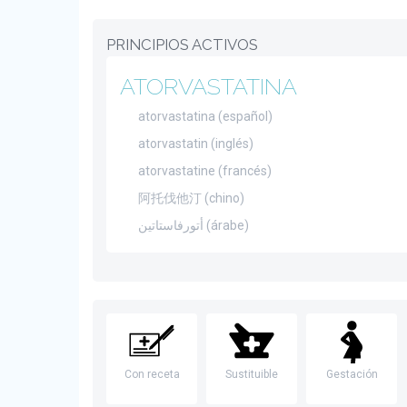
PRINCIPIOS ACTIVOS
ATORVASTATINA
atorvastatina (español)
atorvastatin (inglés)
atorvastatine (francés)
阿托伐他汀 (chino)
أتورفاستاتين (árabe)
Con receta
Sustituible
Gestación