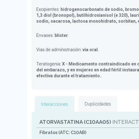
Excipientes:
hidrogenocarbonato de sodio, bromo
1,3 diol (bronopol), butilhidroxianisol (e 320), laur
sodio, sacarosa, lactosa monohidrato, sorbitan, 
Envases:
blister
.
Vias de administración:
vía oral
.
Teratogenia:
X - Medicamento contraindicado en c
del embarazo, y en mujeres en edad fértil instaur
efectiva durante el tratamiento.
.
Duplicidades
Interacciones
ATORVASTATINA (C10AA05)
INTERACT
Fibratos (ATC: C10AB)