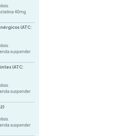
isis.
astatina 40mg.
nérgicos (ATC:
isis.
mienda suspender
intes (ATC:
isis.
mienda suspender
2)
isis.
mienda suspender