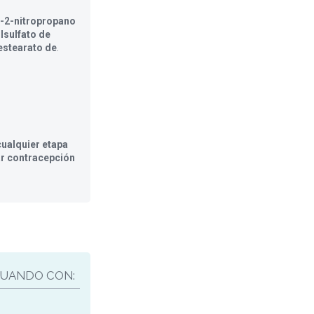
-2-nitropropano
ilsulfato de
estearato de
.
ualquier etapa
ar contracepción
UANDO CON: