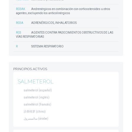
R03AK
Andrenérgicos en combinación con corticosteroides u otros
agentes, excluyendo los anticolinérgicos
R03A
ADRENÉRGICOS, INHALATORIOS
R03
AGENTES CONTRA PADECIMIENTOS OBSTRUCTIVOS DE LAS
VÍAS RESPIRATORIAS
R
SISTEMA RESPIRATORIO
PRINCIPIOS ACTIVOS
SALMETEROL
salmeterol (español)
salmeterol (inglés)
salmétérol (francés)
沙美特罗 (chino)
سالميتيرول (árabe)