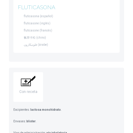
FLUTICASONA
fluticasona (español)
fluticasone (inglés)
fluticasone (francés)
氟替卡松 (chino)
فلوتيكازون (árabe)
Con receta
Excipientes:
lactosa monohidrato
.
Envases:
blister
.
Vias de administración:
vía inhalatoria
.