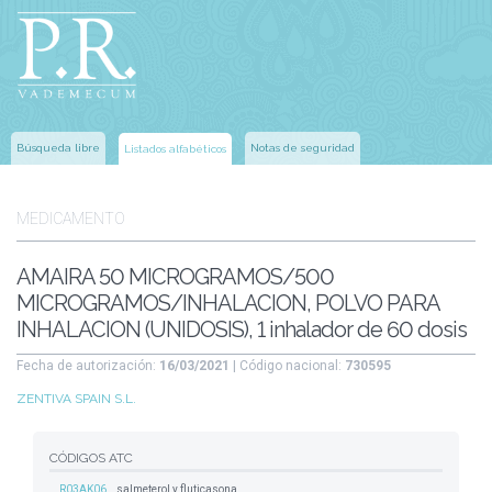
Búsqueda libre
Notas de seguridad
Listados alfabéticos
MEDICAMENTO
AMAIRA 50 MICROGRAMOS/500
MICROGRAMOS/INHALACION, POLVO PARA
INHALACION (UNIDOSIS), 1 inhalador de 60 dosis
Fecha de autorización:
16/03/2021
| Código nacional:
730595
ZENTIVA SPAIN S.L.
CÓDIGOS ATC
R03AK06
salmeterol y fluticasona