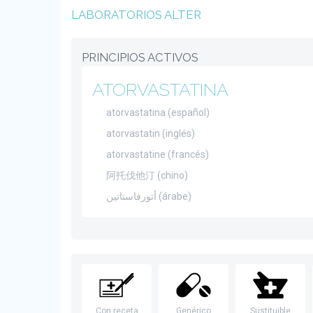
LABORATORIOS ALTER
PRINCIPIOS ACTIVOS
ATORVASTATINA
atorvastatina (español)
atorvastatin (inglés)
atorvastatine (francés)
阿托伐他汀 (chino)
أتورفاستاتين (árabe)
Con receta
Genérico
Sustituible