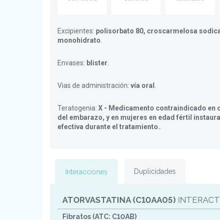
Excipientes:
polisorbato 80, croscarmelosa sodica
monohidrato
.
Envases:
blister
.
Vias de administración:
vía oral
.
Teratogenia:
X - Medicamento contraindicado en c
del embarazo, y en mujeres en edad fértil instaur
efectiva durante el tratamiento.
.
Duplicidades
Interacciones
ATORVASTATINA (C10AA05)
INTERACT
Fibratos (ATC: C10AB)