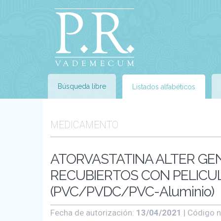
Búsqueda libre
Listados alfabéticos
MEDICAMENTO
ATORVASTATINA ALTER GE
RECUBIERTOS CON PELICULA
(PVC/PVDC/PVC-Aluminio)
Fecha de autorización:
13/04/2021
| Código n