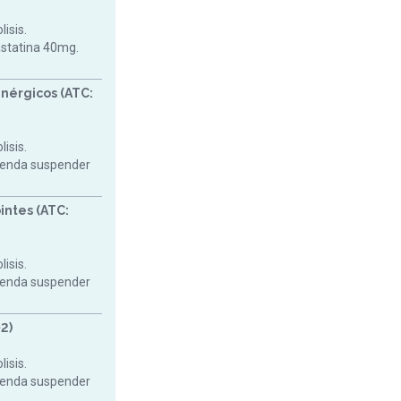
isis.
astatina 40mg.
nérgicos (ATC:
isis.
mienda suspender
intes (ATC:
isis.
mienda suspender
2)
isis.
mienda suspender