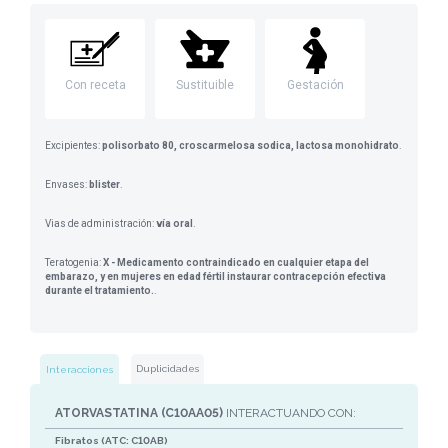
Con receta
Sustituible
Gestación
Excipientes:
polisorbato 80, croscarmelosa sodica, lactosa monohidrato
.
Envases:
blister
.
Vias de administración:
vía oral
.
Teratogenia:
X - Medicamento contraindicado en cualquier etapa del
embarazo, y en mujeres en edad fértil instaurar contracepción efectiva
durante el tratamiento.
.
Duplicidades
Interacciones
ATORVASTATINA (C10AA05)
INTERACTUANDO CON:
Fibratos (ATC: C10AB)