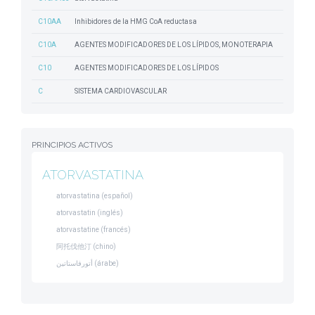
C10AA
Inhibidores de la HMG CoA reductasa
C10A
AGENTES MODIFICADORES DE LOS LÍPIDOS, MONOTERAPIA
C10
AGENTES MODIFICADORES DE LOS LÍPIDOS
C
SISTEMA CARDIOVASCULAR
PRINCIPIOS ACTIVOS
ATORVASTATINA
atorvastatina (español)
atorvastatin (inglés)
atorvastatine (francés)
阿托伐他汀 (chino)
أتورفاستاتين (árabe)