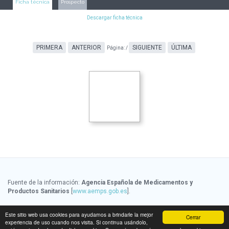
Ficha técnica
Prospecto
Descargar ficha técnica
PRIMERA
ANTERIOR
SIGUIENTE
ÚLTIMA
Página:
/
Fuente de la información:
Agencia Española de Medicamentos y
Productos Sanitarios
[
www.aemps.gob.es
].
Fuente de la información de precios:
Ministerio de Sanidad, Servicios
Este sitio web usa cookies para ayudarnos a brindarle la mejor
Cerrar
Sociales e Igualdad
[
www.msssi.gob.es
]
experiencia de uso cuando nos visita. Si continua usándolo,