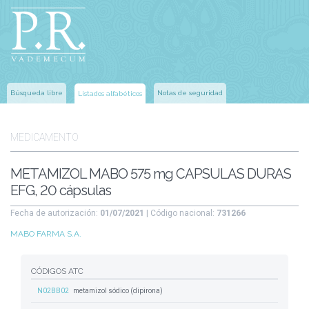
Búsqueda libre
Notas de seguridad
Listados alfabéticos
MEDICAMENTO
METAMIZOL MABO 575 mg CAPSULAS DURAS
EFG, 20 cápsulas
Fecha de autorización:
01/07/2021
| Código nacional:
731266
MABO FARMA S.A.
CÓDIGOS ATC
N02BB02
metamizol sódico (dipirona)