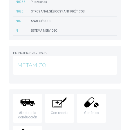
N02BB
Pirazolonas
N02B
OTROS ANALGÉSICOS Y ANTIPIRÉTICOS
N02
ANALGÉSICOS
N
SISTEMA NERVIOSO
PRINCIPIOS ACTIVOS
METAMIZOL
Afecta a la
Con receta
Genérico
conducción