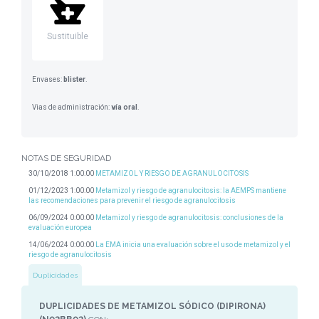
Sustituible
Envases:
blister
.
Vias de administración:
vía oral
.
NOTAS DE SEGURIDAD
30/10/2018 1:00:00
METAMIZOL Y RIESGO DE AGRANULOCITOSIS
01/12/2023 1:00:00
Metamizol y riesgo de agranulocitosis: la AEMPS mantiene
las recomendaciones para prevenir el riesgo de agranulocitosis
06/09/2024 0:00:00
Metamizol y riesgo de agranulocitosis: conclusiones de la
evaluación europea
14/06/2024 0:00:00
La EMA inicia una evaluación sobre el uso de metamizol y el
riesgo de agranulocitosis
Duplicidades
DUPLICIDADES DE METAMIZOL SÓDICO (DIPIRONA)