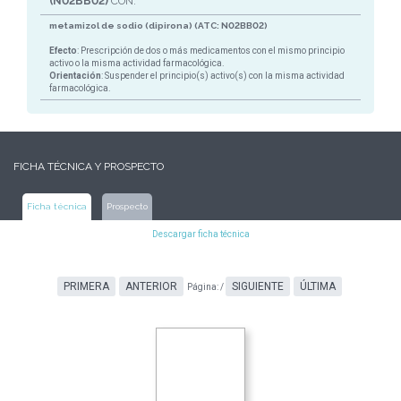
(N02BB02)
CON:
metamizol de sodio (dipirona) (ATC: N02BB02)
Efecto
: Prescripción de dos o más medicamentos con el mismo principio
activo o la misma actividad farmacológica.
Orientación
: Suspender el principio(s) activo(s) con la misma actividad
farmacológica.
FICHA TÉCNICA Y PROSPECTO
Ficha técnica
Prospecto
Descargar ficha técnica
PRIMERA
ANTERIOR
SIGUIENTE
ÚLTIMA
Página:
/