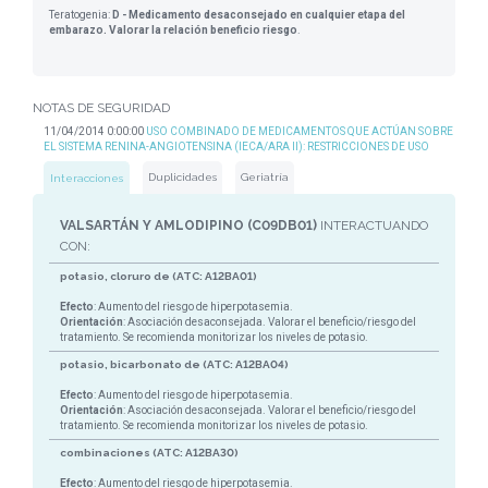
Teratogenia:
D - Medicamento desaconsejado en cualquier etapa del
embarazo. Valorar la relación beneficio riesgo
.
NOTAS DE SEGURIDAD
11/04/2014 0:00:00
USO COMBINADO DE MEDICAMENTOS QUE ACTÚAN SOBRE
EL SISTEMA RENINA-ANGIOTENSINA (IECA/ARA II): RESTRICCIONES DE USO
Duplicidades
Geriatría
Interacciones
VALSARTÁN Y AMLODIPINO (C09DB01)
INTERACTUANDO
CON:
potasio, cloruro de (ATC: A12BA01)
Efecto
: Aumento del riesgo de hiperpotasemia.
Orientación
: Asociación desaconsejada. Valorar el beneficio/riesgo del
tratamiento. Se recomienda monitorizar los niveles de potasio.
potasio, bicarbonato de (ATC: A12BA04)
Efecto
: Aumento del riesgo de hiperpotasemia.
Orientación
: Asociación desaconsejada. Valorar el beneficio/riesgo del
tratamiento. Se recomienda monitorizar los niveles de potasio.
combinaciones (ATC: A12BA30)
Efecto
: Aumento del riesgo de hiperpotasemia.