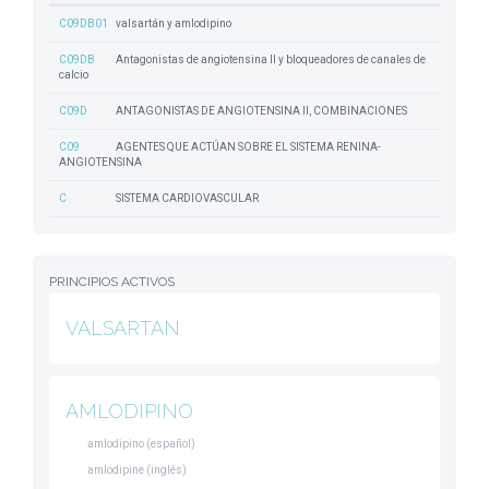
C09DB01
valsartán y amlodipino
C09DB
Antagonistas de angiotensina II y bloqueadores de canales de
calcio
C09D
ANTAGONISTAS DE ANGIOTENSINA II, COMBINACIONES
C09
AGENTES QUE ACTÚAN SOBRE EL SISTEMA RENINA-
ANGIOTENSINA
C
SISTEMA CARDIOVASCULAR
PRINCIPIOS ACTIVOS
VALSARTAN
AMLODIPINO
amlodipino (español)
amlodipine (inglés)