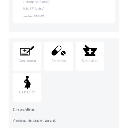
amlodipine (francés)
氨氯地平 (chino)
أملوديبين (árabe)
Con receta
Genérico
Sustituible
Gestación
Envases:
blister
.
Vias de administración:
vía oral
.