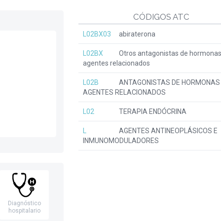
CÓDIGOS ATC
L02BX03
abiraterona
L02BX
Otros antagonistas de hormonas
agentes relacionados
L02B
ANTAGONISTAS DE HORMONAS
AGENTES RELACIONADOS
L02
TERAPIA ENDÓCRINA
L
AGENTES ANTINEOPLÁSICOS E
INMUNOMODULADORES
Diagnóstico
hospitalario