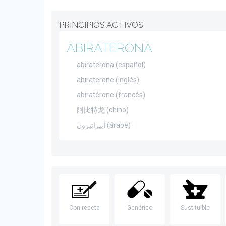
PRINCIPIOS ACTIVOS
ABIRATERONA
abiraterona (español)
abiraterone (inglés)
abiratérone (francés)
阿比特龙 (chino)
أبيراتيرون (árabe)
Con receta
Genérico
Sustituible