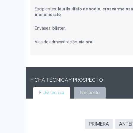
Excipientes:
laurilsulfato de sodio, croscarmelosa
monohidrato
.
Envases:
blister
.
Vias de administración:
vía oral
.
FICHA TÉCNICA Y PROSPECTO
Ficha técnica
Prospecto
PRIMERA
ANTE