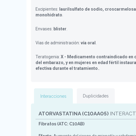
Excipientes:
laurilsulfato de sodio, croscarmelosa
monohidrato
.
Envases:
blister
.
Vias de administración:
vía oral
.
Teratogenia:
X - Medicamento contraindicado en c
del embarazo, y en mujeres en edad fértil instaur
efectiva durante el tratamiento.
.
Duplicidades
Interacciones
ATORVASTATINA (C10AA05)
INTERACT
Fibratos (ATC: C10AB)