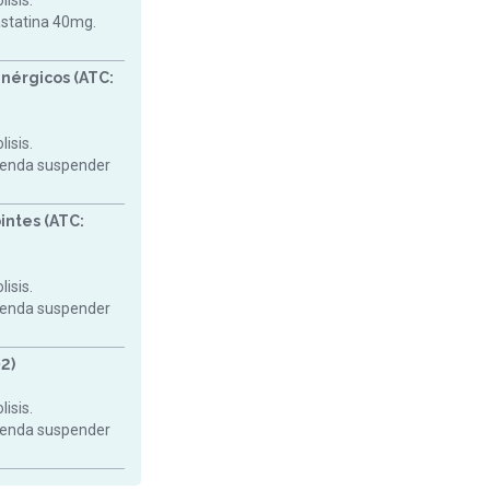
isis.
astatina 40mg.
nérgicos (ATC:
isis.
mienda suspender
intes (ATC:
isis.
mienda suspender
2)
isis.
mienda suspender