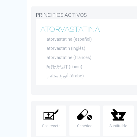
PRINCIPIOS ACTIVOS
ATORVASTATINA
atorvastatina (español)
atorvastatin (inglés)
atorvastatine (francés)
阿托伐他汀 (chino)
أتورفاستاتين (árabe)
Con receta
Genérico
Sustituible