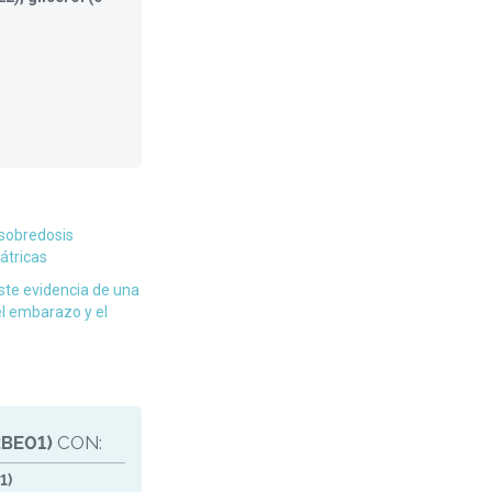
sobredosis
átricas
te evidencia de una
el embarazo y el
BE01)
CON:
1)