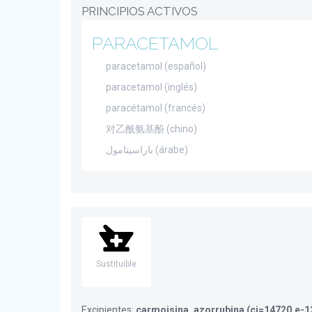
PRINCIPIOS ACTIVOS
PARACETAMOL
paracetamol (español)
paracetamol (inglés)
paracétamol (francés)
对乙酰氨基酚 (chino)
باراسيتامول (árabe)
Sustituible
Excipientes:
carmoisina, azorrubina (ci=14720,e-122