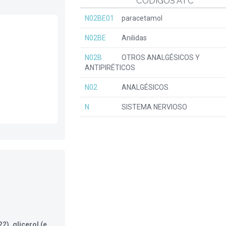
CÓDIGOS ATC
N02BE01
paracetamol
N02BE
Anilidas
N02B
OTROS ANALGÉSICOS Y
ANTIPIRÉTICOS
N02
ANALGÉSICOS
N
SISTEMA NERVIOSO
), glicerol (e