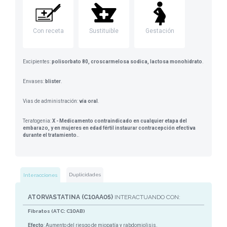
Con receta
Sustituible
Gestación
Excipientes:
polisorbato 80, croscarmelosa sodica, lactosa monohidrato
.
Envases:
blister
.
Vias de administración:
vía oral
.
Teratogenia:
X - Medicamento contraindicado en cualquier etapa del
embarazo, y en mujeres en edad fértil instaurar contracepción efectiva
durante el tratamiento.
.
Duplicidades
Interacciones
ATORVASTATINA (C10AA05)
INTERACTUANDO CON:
Fibratos (ATC: C10AB)
Efecto
: Aumento del riesgo de miopatía y rabdomiolisis.