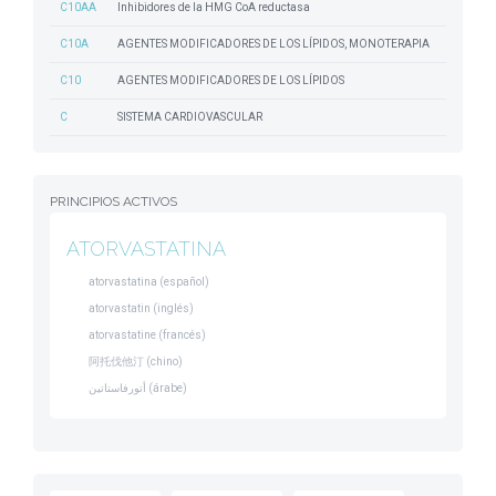
C10AA
Inhibidores de la HMG CoA reductasa
C10A
AGENTES MODIFICADORES DE LOS LÍPIDOS, MONOTERAPIA
C10
AGENTES MODIFICADORES DE LOS LÍPIDOS
C
SISTEMA CARDIOVASCULAR
PRINCIPIOS ACTIVOS
ATORVASTATINA
atorvastatina (español)
atorvastatin (inglés)
atorvastatine (francés)
阿托伐他汀 (chino)
أتورفاستاتين (árabe)