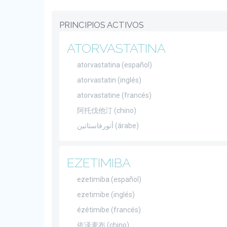
PRINCIPIOS ACTIVOS
ATORVASTATINA
atorvastatina (español)
atorvastatin (inglés)
atorvastatine (francés)
阿托伐他汀 (chino)
أتورفاستاتين (árabe)
EZETIMIBA
ezetimiba (español)
ezetimibe (inglés)
ézétimibe (francés)
依泽麦布 (chino)