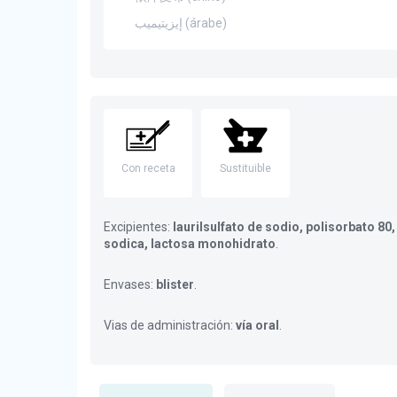
إيزيتيميب (árabe)
Con receta
Sustituible
Excipientes:
laurilsulfato de sodio, polisorbato 8
sodica, lactosa monohidrato
.
Envases:
blister
.
Vias de administración:
vía oral
.