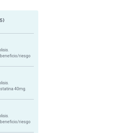
5)
isis.
 beneficio/riesgo
isis.
astatina 40mg.
isis.
 beneficio/riesgo