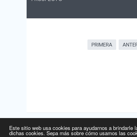
PRIMERA
ANTE
Este sitio web usa cookies para ayudarnos a brindarle l
Fuente de la información:
Agencia Española de Medicamentos
dichas cookies. Sepa más sobre cómo usamos las cook