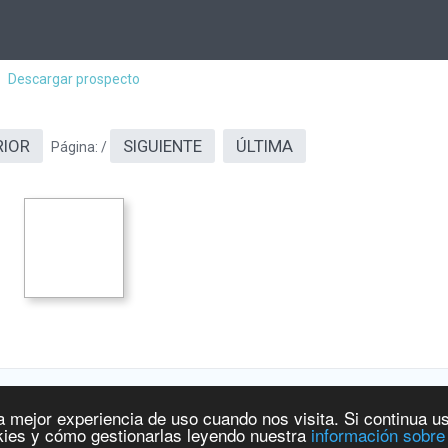
Descargar prospecto
RIOR
SIGUIENTE
ÚLTIMA
Página:
/
a mejor experiencia de uso cuando nos visita. Si continua u
 y Productos Sanitarios
[
www.aemps.gob.es
].
ies y cómo gestionarlas leyendo nuestra
información sobre