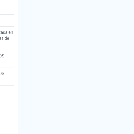
tasa en
es de
OS
OS