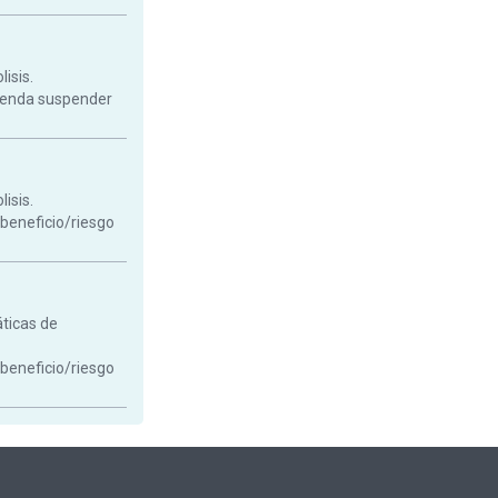
isis.
mienda suspender
isis.
 beneficio/riesgo
áticas de
 beneficio/riesgo