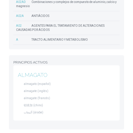
A02AD
Combinaciones y complejos de compuesto de aluminio, calcio y
magnesio
A02A
ANTIÁCIDOS
A02
AGENTES PARA EL TRATAMIENTO DE ALTERACIONES
CAUSADAS POR ÁCIDOS
A
TRACTO ALIMENTARIO Y METABOLISMO
PRINCIPIOS ACTIVOS
ALMAGATO
almagato (español)
almagate (inglés)
almagate (francés)
铝镁加 (chino)
ألمغات (árabe)