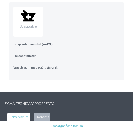
Sustituible
Excipientes:
manitol (e-421)
.
Envases:
blister
.
Vias de administración:
vía oral
.
FICHA TÉCNICA Y PROSPECTO
Ficha técnica
Prospecto
Descargar ficha técnica