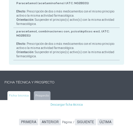
Paracetamol (acetaminofeno) (ATC: N02BE01)
Efecto
: Prescripción de dos o más medicamentos con el mismo principio
activo o la misma actividad farmacológica.
Orientación
: Suspender el principio(s) activo(s) con la misma actividad
farmacológica.
paracetamol, combinaciones con, psicolépticos excl. (ATC:
N02BE51)
Efecto
: Prescripción de dos o más medicamentos con el mismo principio
activo o la misma actividad farmacológica.
Orientación
: Suspender el principio(s) activo(s) con la misma actividad
farmacológica.
FICHA TÉCNICA Y PROSPECTO
Ficha técnica
Prospecto
Descargar ficha técnica
PRIMERA
ANTERIOR
SIGUIENTE
ÚLTIMA
Página:
/