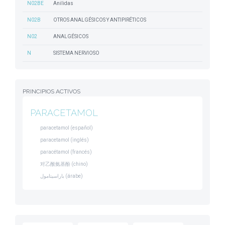
N02BE
Anilidas
N02B
OTROS ANALGÉSICOS Y ANTIPIRÉTICOS
N02
ANALGÉSICOS
N
SISTEMA NERVIOSO
PRINCIPIOS ACTIVOS
PARACETAMOL
paracetamol (español)
paracetamol (inglés)
paracétamol (francés)
对乙酰氨基酚 (chino)
باراسيتامول (árabe)