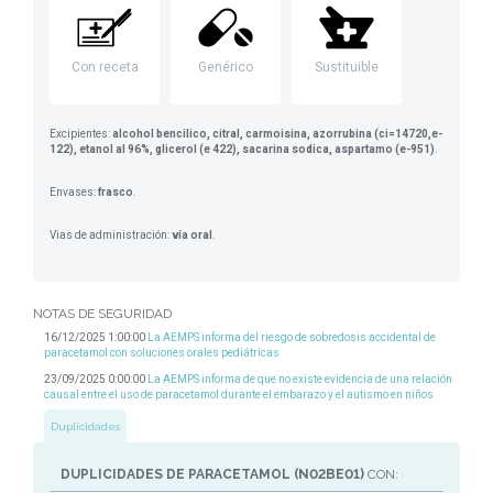
Con receta
Genérico
Sustituible
Excipientes:
alcohol bencilico, citral, carmoisina, azorrubina (ci=14720,e-
122), etanol al 96%, glicerol (e 422), sacarina sodica, aspartamo (e-951)
.
Envases:
frasco
.
Vias de administración:
vía oral
.
NOTAS DE SEGURIDAD
16/12/2025 1:00:00
La AEMPS informa del riesgo de sobredosis accidental de
paracetamol con soluciones orales pediátricas
23/09/2025 0:00:00
La AEMPS informa de que no existe evidencia de una relación
causal entre el uso de paracetamol durante el embarazo y el autismo en niños
Duplicidades
DUPLICIDADES DE PARACETAMOL (N02BE01)
CON: