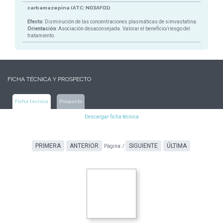
carbamazepina (ATC: N03AF01)
Efecto
: Disminución de las concentraciones plasmáticas de simvastatina.
Orientación
: Asociación desaconsejada. Valorar el beneficio/riesgo del
tratamiento.
FICHA TÉCNICA Y PROSPECTO
Ficha técnica
Prospecto
Descargar ficha técnica
PRIMERA
ANTERIOR
SIGUIENTE
ÚLTIMA
Página:
/