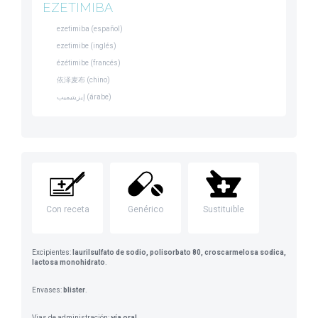
EZETIMIBA
ezetimiba (español)
ezetimibe (inglés)
ézétimibe (francés)
依泽麦布 (chino)
إيزيتيميب (árabe)
Con receta
Genérico
Sustituible
Excipientes:
laurilsulfato de sodio, polisorbato 80, croscarmelosa sodica,
lactosa monohidrato
.
Envases:
blister
.
Vias de administración:
vía oral
.