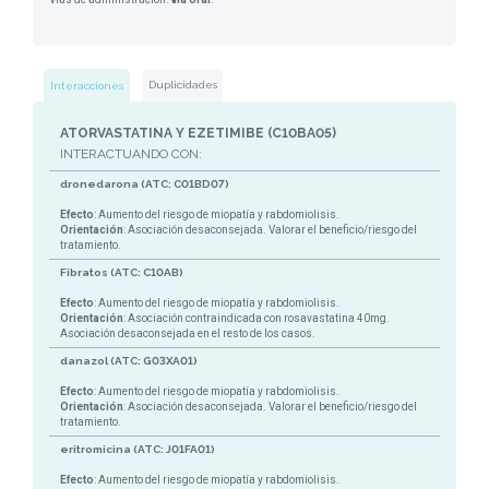
Duplicidades
Interacciones
ATORVASTATINA Y EZETIMIBE (C10BA05)
INTERACTUANDO CON:
dronedarona (ATC: C01BD07)
Efecto
: Aumento del riesgo de miopatía y rabdomiolisis.
Orientación
: Asociación desaconsejada. Valorar el beneficio/riesgo del
tratamiento.
Fibratos (ATC: C10AB)
Efecto
: Aumento del riesgo de miopatía y rabdomiolisis.
Orientación
: Asociación contraindicada con rosavastatina 40mg.
Asociación desaconsejada en el resto de los casos.
danazol (ATC: G03XA01)
Efecto
: Aumento del riesgo de miopatía y rabdomiolisis.
Orientación
: Asociación desaconsejada. Valorar el beneficio/riesgo del
tratamiento.
eritromicina (ATC: J01FA01)
Efecto
: Aumento del riesgo de miopatía y rabdomiolisis.