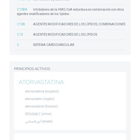
C10BA
Inhibidores de la HMG CoA reductasa en combinación con otros
agentes modificadores de los lípidos
C10B
AGENTES MODIFICADORES DE LOS LÍPIDOS, COMBINACIONES
C10
AGENTES MODIFICADORES DE LOS LÍPIDOS
C
SISTEMA CARDIOVASCULAR
PRINCIPIOS ACTIVOS
ATORVASTATINA
atorvastatina (español)
atorvastatin (inglés)
atorvastatine (francés)
阿托伐他汀 (chino)
أتورفاستاتين (árabe)